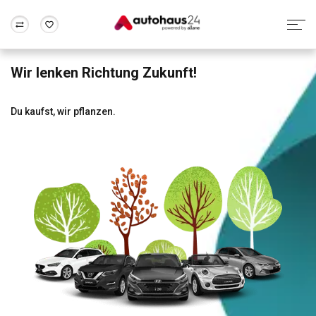
Wir lenken Richtung Zukunft!
Zum Antrag
Alle Fragen & Antworten
München
Berlin
Wir bewerten dein Auto
Rund um die Inzahlungnahme
Du kaufst, wir pflanzen.
Frankfurt
Wuppertal