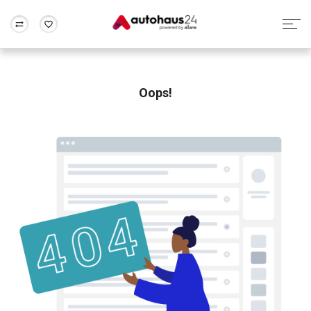
Zum Antrag
Alle Fragen & Antworten
München
Berlin
Wir bewerten dein Auto
Rund um die Inzahlungnahme
Oops!
Frankfurt
Wuppertal