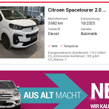
Filter löschen
Citroen
Spacetourer 2.0 BlueHDi 180 Plus M
Kilometerstand
Erstzulassung
3.682
km
10/2025
Treibstoff
Getriebe
Diesel
Automatik
AHK
Tempomat
Energieverbrauch (kombiniert): 7.8 l/100km
CO₂-Emissionen kombiniert: 189 g/km
CO₂-Klasse: C