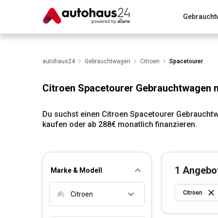
Gebraucht
Zum Antrag
Alle Fragen & Antworten
München
Wir bewerten dein Auto
autohaus24
Gebrauchtwagen
Rund um die Inzahlungnahme
Citroen
Spacetourer
Citroen Spacetourer Gebrauchtwagen m
Du suchst einen Citroen Spacetourer Gebrauchtw
kaufen oder ab 288€ monatlich finanzieren.
1
Angebo
Marke & Modell
Citroen
Citroen