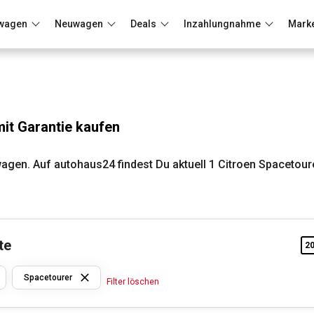
wagen
Neuwagen
Deals
Inzahlungnahme
Mark
Berlin
Frankfurt
Wuppertal
it Garantie kaufen
agen. Auf autohaus24 findest Du aktuell 1 Citroen Spacetour
te
2
Citroen
Spacetourer
Filter löschen
Spacetourer