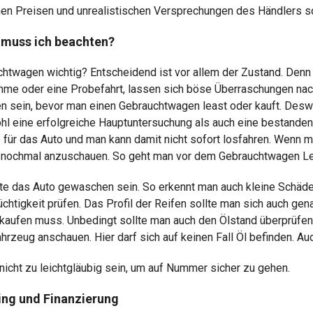
en Preisen und unrealistischen Versprechungen des Händlers sol
 muss ich beachten?
htwagen wichtig? Entscheidend ist vor allem der Zustand. Denn we
hme oder eine Probefahrt, lassen sich böse Überraschungen na
 sein, bevor man einen Gebrauchtwagen least oder kauft. Deswe
hl eine erfolgreiche Hauptuntersuchung als auch eine bestande
 für das Auto und man kann damit nicht sofort losfahren. Wenn m
g nochmal anzuschauen. So geht man vor dem Gebrauchtwagen L
llte das Auto gewaschen sein. So erkennt man auch kleine Schäd
stüchtigkeit prüfen. Das Profil der Reifen sollte man sich auch g
n kaufen muss. Unbedingt sollte man auch den Ölstand überprüfe
rzeug anschauen. Hier darf sich auf keinen Fall Öl befinden. A
nicht zu leichtgläubig sein, um auf Nummer sicher zu gehen.
ng und Finanzierung