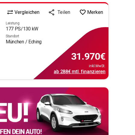
Vergleichen
Merken
Teilen
Leistung
177
PS/
130
kW
Standort
München / Eching
31.970
€
inkl.MwSt.
ab
288€
mtl.
finanzieren