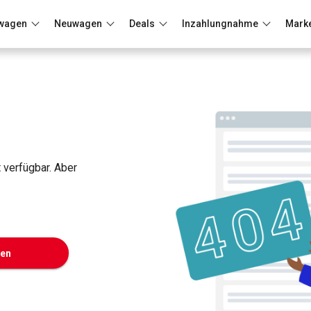
wagen
Neuwagen
Deals
Inzahlungnahme
Mark
Berlin
Frankfurt
Wuppertal
t verfügbar. Aber
ken