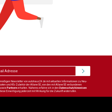
elmäßigen Newsletter von autohaus24.de mit aktuellen Informationen zu Neu-
en und Kfz-Zubehör der Allane SE, von den mit Allane SE verbundenen
sowie
Partnern
erhalten. Näheres erfahre ich in den
Datenschutzhinweisen
diese Einwilligung jederzeit mit Wirkung für die Zukunft widerrufen.