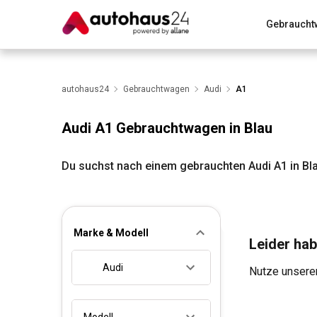
Gebraucht
Zum Antrag
Alle Fragen & Antworten
München
Wir bewerten dein Auto
autohaus24
Gebrauchtwagen
Rund um die Inzahlungnahme
Audi
A1
Audi A1 Gebrauchtwagen in Blau
Du suchst nach einem gebrauchten Audi A1 in Bl
Marke & Modell
Leider hab
Audi
Nutze unseren
Modell