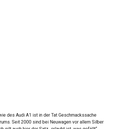
 wie des Audi A1 ist in der Tat Geschmackssache
ktrums. Seit 2000 sind bei Neuwagen vor allem Silber
ilt auch hier der Satz „erlaubt ist, was gefällt“.