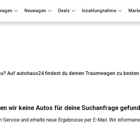
wagen
Neuwagen
Deals
Inzahlungnahme
Mark
Berlin
Frankfurt
Wuppertal
au? Auf autohaus24 findest du deinen Traumwagen zu besten 
en wir keine Autos für deine Suchanfrage gefund
 Service und erhalte neue Ergebnisse per E-Mail. Wir informier