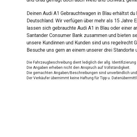
Deinen Audi A1 Gebrauchtwagen in Blau erhältst du
Deutschland. Wir verfügen über mehr als 15 Jahre E
lassen sich gebrauchte Audi A1 in Blau oder einer a
Santander Consumer Bank zusammen und bieten sensa
unsere Kundinnen und Kunden sind uns regelrecht G
Besuche uns gern an einem unserer drei Standorte 
Die Fahrzeugbeschreibung dient lediglich der allg. Identifizierun
Die Angaben erheben nicht den Anspruch auf Vollständigkeit.
Die gemachten Angaben/Beschreibungen sind unverbindlich und 
Der Verkäufer übernimmt keine Haftung für Tipp u. Datenübermittl
Ausstattungen sind ggfs. gesondert zu prüfen.
Nichts mehr verpassen!
Sei einer der ersten und profitiere von unseren exklusiven
Gebrauchtwagen Angeboten.