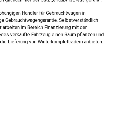
abhängigen Händler für Gebrauchtwagen in
ige Gebrauchtwagengarantie. Selbstverständlich
r arbeiten im Bereich Finanzierung mit der
jedes verkaufte Fahrzeug einen Baum pflanzen und
die Lieferung von Winterkompletträdern anbieten.
elmäßigen Newsletter von autohaus24.de mit aktuellen Informationen zu Neu-
en und Kfz-Zubehör der Allane SE, von den mit Allane SE verbundenen