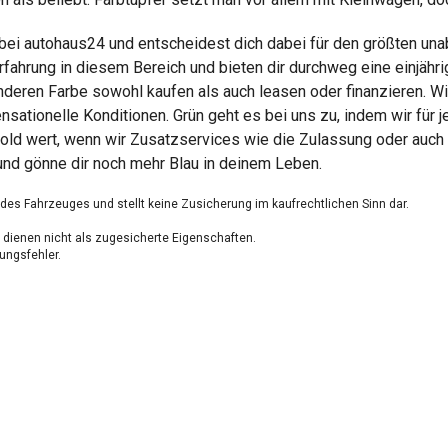
 bei autohaus24 und entscheidest dich dabei für den größten un
rfahrung in diesem Bereich und bieten dir durchweg eine einjähr
nderen Farbe sowohl kaufen als auch leasen oder finanzieren. Wi
tionelle Konditionen. Grün geht es bei uns zu, indem wir für 
old wert, wenn wir Zusatzservices wie die Zulassung oder auch 
und gönne dir noch mehr Blau in deinem Leben.
g des Fahrzeuges und stellt keine Zusicherung im kaufrechtlichen Sinn dar.
dienen nicht als zugesicherte Eigenschaften.
ungsfehler.
Ja, ich möchte den reg
Gebrauchtwagen-Angebot