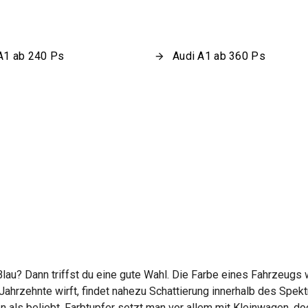
A1 ab 240 Ps
Audi A1 ab 360 Ps
lau? Dann triffst du eine gute Wahl. Die Farbe eines Fahrzeugs
 Jahrzehnte wirft, findet nahezu Schattierung innerhalb des Spe
ls beliebt. Farbtupfer setzt man vor allem mit Kleinwagen, doch g