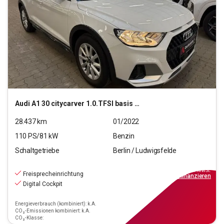
Audi
A1 30 citycarver 1.0.TFSI basis (EURO 6d)
28.437
km
01/2022
110
PS/
81
kW
Benzin
Schaltgetriebe
Berlin / Ludwigsfelde
15.690
€
inkl.MwSt.
Freisprecheinrichtung
ab
142€
mtl.
finanzieren
Digital Cockpit
Energieverbrauch (kombiniert): k.A.
CO₂-Emissionen kombiniert: k.A.
CO₂-Klasse: