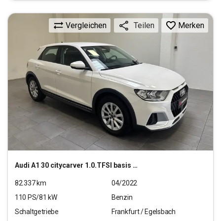
Vergleichen
Merken
Teilen
Audi
A1 30 citycarver 1.0.TFSI basis (EURO 6d)
82.337
km
04/2022
110
PS/
81
kW
Benzin
Schaltgetriebe
Frankfurt / Egelsbach