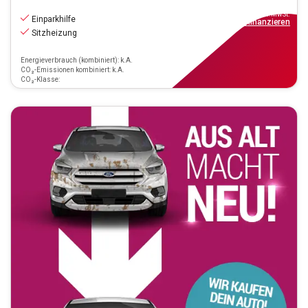
17.470
€
inkl.MwSt.
Einparkhilfe
ab
158€
mtl.
finanzieren
Sitzheizung
Energieverbrauch (kombiniert): k.A.
CO₂-Emissionen kombiniert: k.A.
CO₂-Klasse: