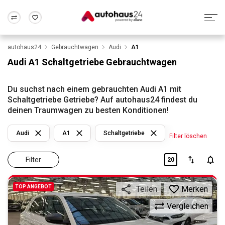
autohaus24
Gebrauchtwagen
Audi
A1
Zum Antrag
Alle Fragen & Antworten
München
Berlin
Audi A1 Schaltgetriebe Gebrauchtwagen
Wir bewerten dein Auto
Rund um die Inzahlungnahme
Frankfurt
Wuppertal
Du suchst nach einem gebrauchten Audi A1 mit
Schaltgetriebe Getriebe? Auf autohaus24 findest du
deinen Traumwagen zu besten Konditionen!
Audi
A1
Schaltgetriebe
Filter löschen
Filter
20
TOP ANGEBOT
Merken
Teilen
Vergleichen