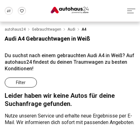
autohaus24
Gebrauchtwagen
Audi
A4
Zum Antrag
Alle Fragen & Antworten
München
Berlin
Audi A4 Gebrauchtwagen in Weiß
Wir bewerten dein Auto
Rund um die Inzahlungnahme
Frankfurt
Wuppertal
Du suchst nach einem gebrauchten Audi A4 in Weiß? Auf
autohaus24 findest du deinen Traumwagen zu besten
Konditionen!
Filter
Leider haben wir keine Autos für deine
Suchanfrage gefunden.
Nutze unseren Service und erhalte neue Ergebnisse per E-
Mail. Wir informieren dich sofort mit passenden Angeboten.