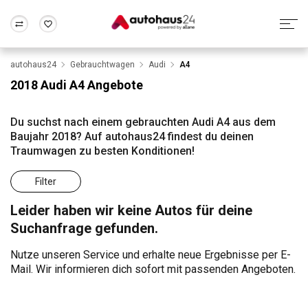
autohaus24
Gebrauchtwagen
Audi
A4
Zum Antrag
Alle Fragen & Antworten
München
Berlin
2018 Audi A4 Angebote
Wir bewerten dein Auto
Rund um die Inzahlungnahme
Frankfurt
Wuppertal
Du suchst nach einem gebrauchten Audi A4 aus dem
Baujahr 2018? Auf autohaus24 findest du deinen
Traumwagen zu besten Konditionen!
Filter
Leider haben wir keine Autos für deine
Suchanfrage gefunden.
Nutze unseren Service und erhalte neue Ergebnisse per E-
Mail. Wir informieren dich sofort mit passenden Angeboten.