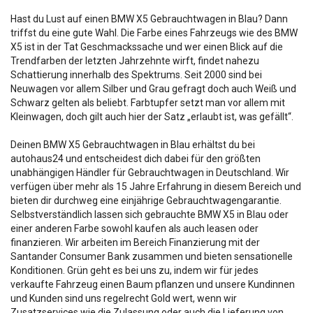
Hast du Lust auf einen BMW X5 Gebrauchtwagen in Blau? Dann
triffst du eine gute Wahl. Die Farbe eines Fahrzeugs wie des BMW
X5 ist in der Tat Geschmackssache und wer einen Blick auf die
Trendfarben der letzten Jahrzehnte wirft, findet nahezu
Schattierung innerhalb des Spektrums. Seit 2000 sind bei
Neuwagen vor allem Silber und Grau gefragt doch auch Weiß und
Schwarz gelten als beliebt. Farbtupfer setzt man vor allem mit
Kleinwagen, doch gilt auch hier der Satz „erlaubt ist, was gefällt“.
Deinen BMW X5 Gebrauchtwagen in Blau erhältst du bei
autohaus24 und entscheidest dich dabei für den größten
unabhängigen Händler für Gebrauchtwagen in Deutschland. Wir
verfügen über mehr als 15 Jahre Erfahrung in diesem Bereich und
bieten dir durchweg eine einjährige Gebrauchtwagengarantie.
Selbstverständlich lassen sich gebrauchte BMW X5 in Blau oder
einer anderen Farbe sowohl kaufen als auch leasen oder
finanzieren. Wir arbeiten im Bereich Finanzierung mit der
Santander Consumer Bank zusammen und bieten sensationelle
Konditionen. Grün geht es bei uns zu, indem wir für jedes
verkaufte Fahrzeug einen Baum pflanzen und unsere Kundinnen
und Kunden sind uns regelrecht Gold wert, wenn wir
Zusatzservices wie die Zulassung oder auch die Lieferung von