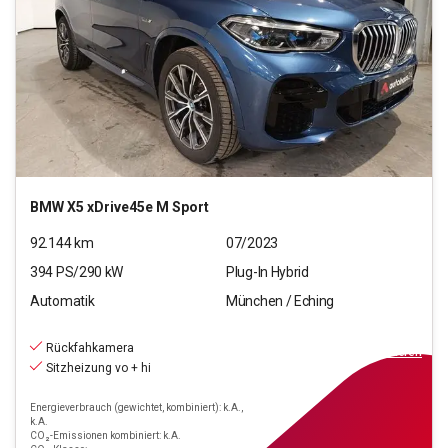
BMW
X5 xDrive45e M Sport
92.144
km
07/2023
394
PS/
290
kW
Plug-In Hybrid
Automatik
München / Eching
51.220
€
inkl.MwSt.
Rückfahkamera
ab
589€
mtl.
finanzieren
Sitzheizung vo + hi
Energieverbrauch (gewichtet, kombiniert): k.A.,
k.A.
CO₂-Emissionen kombiniert: k.A.