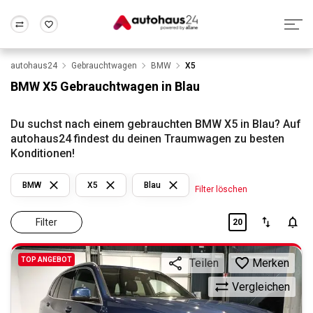
autohaus24
Gebrauchtwagen
BMW
X5
Zum Antrag
Alle Fragen & Antworten
München
Berlin
BMW X5 Gebrauchtwagen in Blau
Wir bewerten dein Auto
Rund um die Inzahlungnahme
Frankfurt
Wuppertal
Du suchst nach einem gebrauchten BMW X5 in Blau? Auf
autohaus24 findest du deinen Traumwagen zu besten
Konditionen!
BMW
X5
Blau
Filter löschen
Filter
20
TOP ANGEBOT
Merken
Teilen
Vergleichen