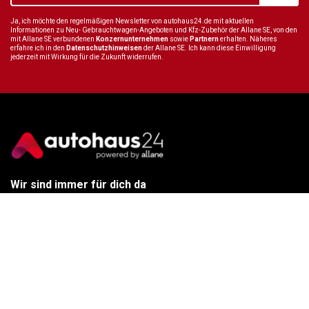
Ja, ich möchte den regelmäßigen Newsletter von autohaus24.de mit aktuellen
Informationen zu Neu- Gebrauchtwagen-Angeboten und Kfz-Zubehör der Allane SE, von den
mit Allane SE verbundenen
Konzernunternehmen
sowie
Partnern
erhalten. Näheres
erfahre ich in den
Datenschutzhinweisen
der Allane SE. Ich kann diese Einwilligung
jederzeit mit Wirkung für die Zukunft widerrufen.
Wir sind immer für dich da
Tel.:
+49 89 70 80 84 84
E-Mail:
info@autohaus24.de