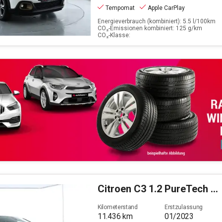
Tempomat
Apple CarPlay
Energieverbrauch (kombiniert): 5.5 l/100km
CO₂-Emissionen kombiniert: 125 g/km
CO₂-Klasse:
Citroen
C3 1.2 PureTech 82 C-Series Stop&Start (EURO 6d)
Kilometerstand
Erstzulassung
11.436
km
01/2023