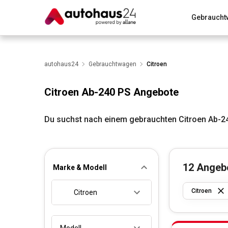
Gebraucht
Zum Antrag
Alle Fragen & Antworten
München
Wir bewerten dein Auto
autohaus24
Gebrauchtwagen
Rund um die Inzahlungnahme
Citroen
Citroen Ab-240 PS Angebote
Du suchst nach einem gebrauchten Citroen Ab-2
12
Angeb
Marke & Modell
Citroen
Citroen
Modell