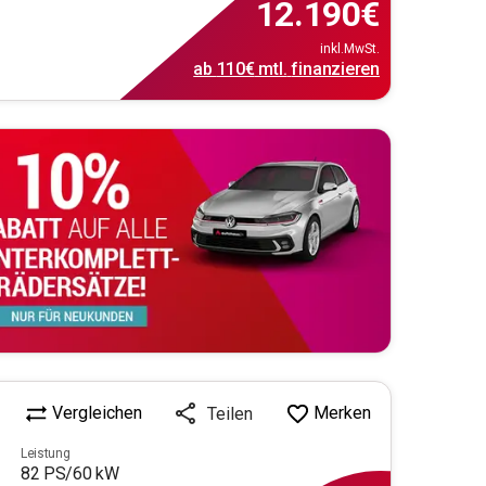
12.190
€
inkl.MwSt.
ab
110€
mtl.
finanzieren
Vergleichen
Merken
Teilen
Leistung
82
PS/
60
kW