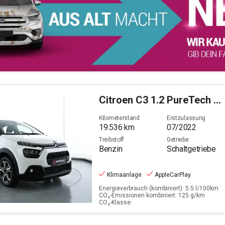
Citroen
C3 1.2 PureTech 82 Feel Pack Stop&Start (EURO 6d)
Kilometerstand
Erstzulassung
19.536
km
07/2022
Treibstoff
Getriebe
Benzin
Schaltgetriebe
Klimaanlage
AppleCarPlay
Energieverbrauch (kombiniert): 5.5 l/100km
CO₂-Emissionen kombiniert: 125 g/km
CO₂-Klasse: