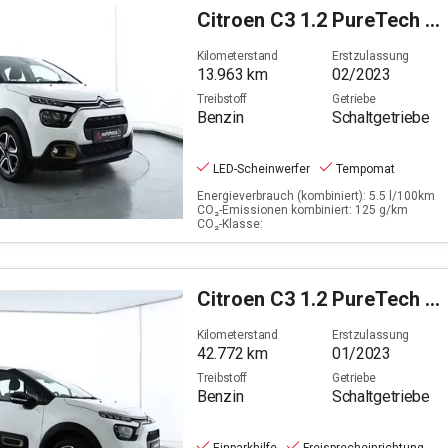
Citroen
C3 1.2 PureTech 82 C-Series Stop&Start (EURO 6d)
Kilometerstand
Erstzulassung
13.963
km
02/2023
Treibstoff
Getriebe
Benzin
Schaltgetriebe
LED-Scheinwerfer
Tempomat
Energieverbrauch (kombiniert): 5.5 l/100km
CO₂-Emissionen kombiniert: 125 g/km
CO₂-Klasse:
Citroen
C3 1.2 PureTech 82 C-Series
Kilometerstand
Erstzulassung
42.772
km
01/2023
Treibstoff
Getriebe
Benzin
Schaltgetriebe