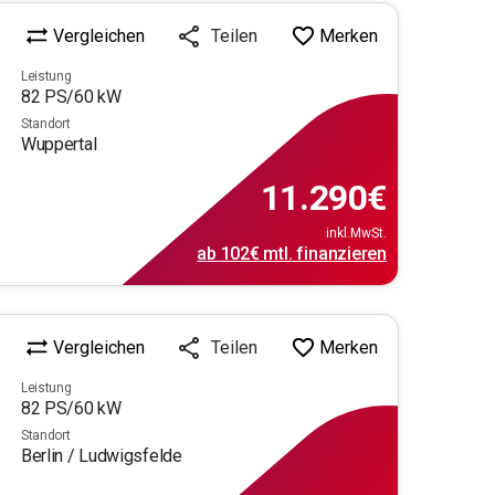
Vergleichen
Merken
Teilen
Leistung
82
PS/
60
kW
Standort
Wuppertal
11.290
€
inkl.MwSt.
ab
102€
mtl.
finanzieren
Vergleichen
Merken
Teilen
Leistung
82
PS/
60
kW
Standort
Berlin / Ludwigsfelde