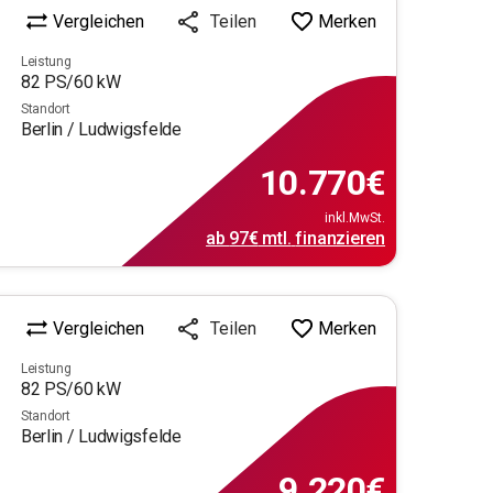
Vergleichen
Merken
Teilen
Leistung
82
PS/
60
kW
Standort
Berlin / Ludwigsfelde
10.770
€
inkl.MwSt.
ab
97€
mtl.
finanzieren
Vergleichen
Merken
Teilen
Leistung
82
PS/
60
kW
Standort
Berlin / Ludwigsfelde
9.220
€