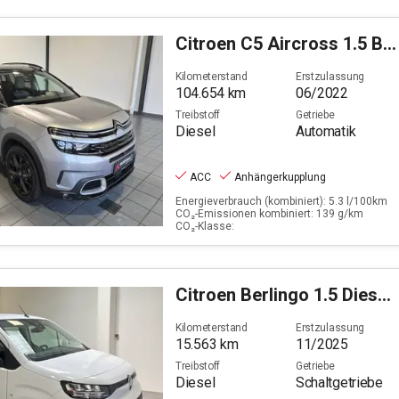
Citroen
C5 Aircross 1.5 BlueHDi 130 Shine S&S (EU6d)
Kilometerstand
Erstzulassung
104.654
km
06/2022
Treibstoff
Getriebe
Diesel
Automatik
ACC
Anhängerkupplung
Energieverbrauch (kombiniert): 5.3 l/100km
CO₂-Emissionen kombiniert: 139 g/km
CO₂-Klasse:
Citroen
Berlingo 1.5 Diesel 100 MPV You M (EURO 6e)
Kilometerstand
Erstzulassung
15.563
km
11/2025
Treibstoff
Getriebe
Diesel
Schaltgetriebe