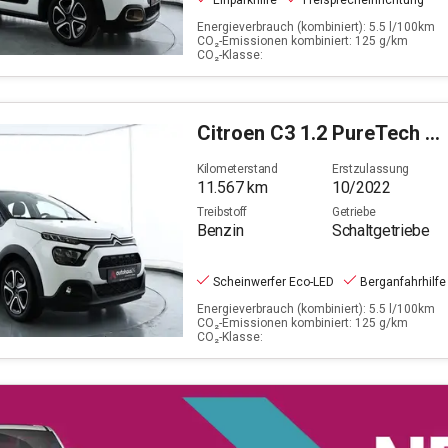
Einparkhilfe
Freisprecheinrichtung
Energieverbrauch (kombiniert): 5.5 l/100km
CO₂-Emissionen kombiniert: 125 g/km
CO₂-Klasse:
Citroen
C3 1.2 PureTech 82 Feel Pack Stop&Start (EURO 6d)
Kilometerstand
Erstzulassung
11.567
km
10/2022
Treibstoff
Getriebe
Benzin
Schaltgetriebe
Scheinwerfer Eco-LED
Berganfahrhilfe
Energieverbrauch (kombiniert): 5.5 l/100km
CO₂-Emissionen kombiniert: 125 g/km
CO₂-Klasse: