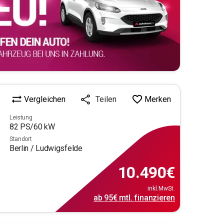
Vergleichen
Merken
Teilen
Leistung
82
PS/
60
kW
Standort
Berlin / Ludwigsfelde
10.490
€
inkl.MwSt.
ab
95€
mtl.
finanzieren