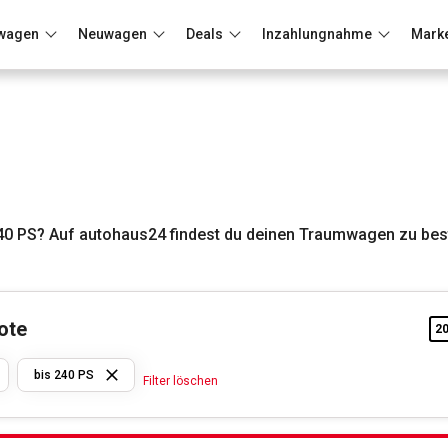
wagen
Neuwagen
Deals
Inzahlungnahme
Mark
Berlin
Frankfurt
Wuppertal
40 PS? Auf autohaus24 findest du deinen Traumwagen zu bes
ote
2
Citroen
bis 240 PS
Filter löschen
bis
240 PS
Filter löschen