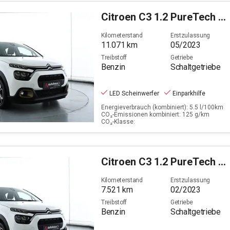
Citroen
C3 1.2 PureTech 82 C-Series
Kilometerstand
Erstzulassung
11.071
km
05/2023
Treibstoff
Getriebe
Benzin
Schaltgetriebe
LED Scheinwerfer
Einparkhilfe
Energieverbrauch (kombiniert): 5.5 l/100km
CO₂-Emissionen kombiniert: 125 g/km
CO₂-Klasse:
Citroen
C3 1.2 PureTech 82 C-Series Stop&Start (EURO 6d)
Kilometerstand
Erstzulassung
7.521
km
02/2023
Treibstoff
Getriebe
Benzin
Schaltgetriebe