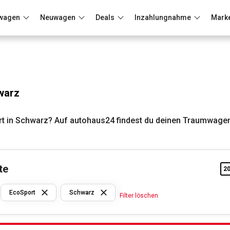
wagen
Neuwagen
Deals
Inzahlungnahme
Mark
Berlin
Frankfurt
Wuppertal
warz
t in Schwarz? Auf autohaus24 findest du deinen Traumwagen
te
2
Ford
EcoSport
Schwarz
Filter löschen
EcoSport
Schwarz