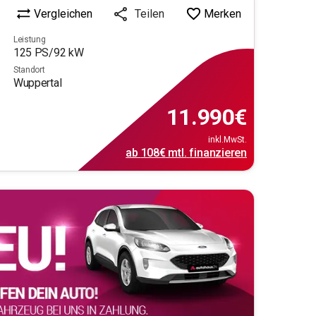
Vergleichen
Merken
Teilen
Leistung
125
PS/
92
kW
Standort
Wuppertal
11.990
€
inkl.MwSt.
ab
108€
mtl.
finanzieren