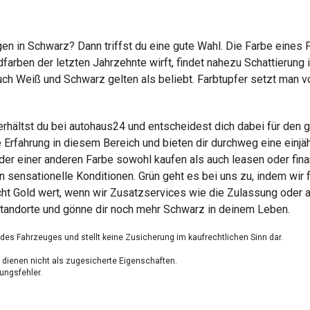
n in Schwarz? Dann triffst du eine gute Wahl. Die Farbe eines F
arben der letzten Jahrzehnte wirft, findet nahezu Schattierung 
ch Weiß und Schwarz gelten als beliebt. Farbtupfer setzt man vor
hältst du bei autohaus24 und entscheidest dich dabei für den
e Erfahrung in diesem Bereich und bieten dir durchweg eine einj
er einer anderen Farbe sowohl kaufen als auch leasen oder finan
ensationelle Konditionen. Grün geht es bei uns zu, indem wir 
ht Gold wert, wenn wir Zusatzservices wie die Zulassung oder a
Standorte und gönne dir noch mehr Schwarz in deinem Leben.
g des Fahrzeuges und stellt keine Zusicherung im kaufrechtlichen Sinn dar.
dienen nicht als zugesicherte Eigenschaften.
ungsfehler.