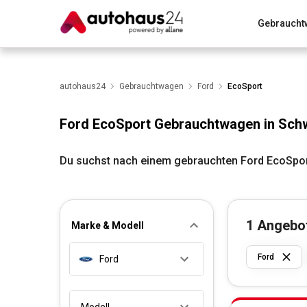
Gebraucht
Zum Antrag
Alle Fragen & Antworten
München
Wir bewerten dein Auto
autohaus24
Gebrauchtwagen
Rund um die Inzahlungnahme
Ford
EcoSport
Ford EcoSport Gebrauchtwagen in Sch
Du suchst nach einem gebrauchten Ford EcoSpor
1
Angebo
Marke & Modell
Ford
Ford
Modell