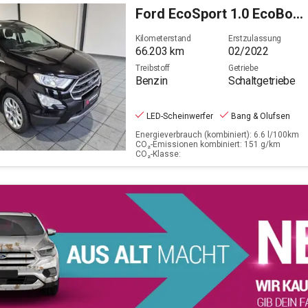
Ford
EcoSport 1.0 EcoBoost Titanium Start/Stopp (EURO 6
Filter löschen
Kilometerstand
Erstzulassung
66.203
km
02/2022
Treibstoff
Getriebe
Benzin
Schaltgetriebe
LED-Scheinwerfer
Bang & Olufsen
Energieverbrauch (kombiniert): 6.6 l/100km
CO₂-Emissionen kombiniert: 151 g/km
CO₂-Klasse: