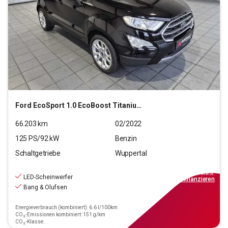
Ford
EcoSport 1.0 EcoBoost Titanium Start/Stopp (EURO 6
66.203
km
02/2022
125
PS/
92
kW
Benzin
Schaltgetriebe
Wuppertal
11.990
€
inkl.MwSt.
LED-Scheinwerfer
ab
108€
mtl.
finanzieren
Bang & Olufsen
Energieverbrauch (kombiniert): 6.6 l/100km
CO₂-Emissionen kombiniert: 151 g/km
CO₂-Klasse: