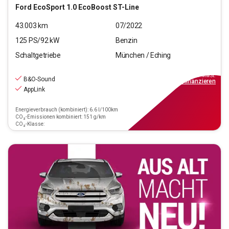
Ford
EcoSport 1.0 EcoBoost ST-Line
43.003
km
07/2022
125
PS/
92
kW
Benzin
Schaltgetriebe
München / Eching
14.640
€
inkl.MwSt.
B&O-Sound
ab
132€
mtl.
finanzieren
AppLink
Energieverbrauch (kombiniert): 6.6 l/100km
CO₂-Emissionen kombiniert: 151 g/km
CO₂-Klasse: