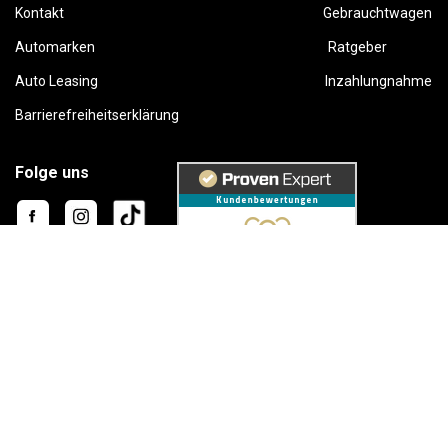
Kontakt
Gebrauchtwagen
Automarken
Ratgeber
Auto Leasing
Inzahlungnahme
Barrierefreiheitserklärung
Folge uns
This site is protected by reCAPTCHA and the Google
Privacy Policy
and
Terms of Service
apply.
Karriere
AGB
Widerruf
Datenschutz
Impressum