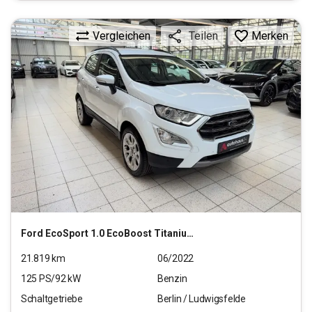
Vergleichen
Merken
Teilen
Ford
EcoSport 1.0 EcoBoost Titanium Start/Stopp (EURO 6
21.819
km
06/2022
125
PS/
92
kW
Benzin
Schaltgetriebe
Berlin / Ludwigsfelde