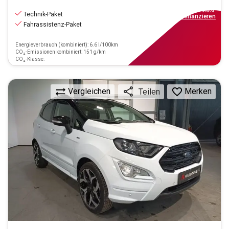
14.490
€
inkl.MwSt.
Technik-Paket
ab
131€
mtl.
finanzieren
Fahrassistenz-Paket
Energieverbrauch (kombiniert): 6.6 l/100km
CO₂-Emissionen kombiniert: 151 g/km
CO₂-Klasse:
Vergleichen
Merken
Teilen