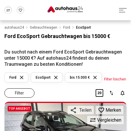
autohaus24
Gebrauchtwagen
Ford
EcoSport
Zum Antrag
Alle Fragen & Antworten
München
Berlin
Ford EcoSport Gebrauchtwagen bis 15000 €
Wir bewerten dein Auto
Rund um die Inzahlungnahme
Frankfurt
Wuppertal
Du suchst nach einem Ford EcoSport Gebrauchtwagen
unter 15000 €? Auf autohaus24 findest du deinen
Traumwagen zu besten Konditionen!
Ford
EcoSport
bis 15.000 €
Filter löschen
Filter
20
TOP ANGEBOT
Merken
Teilen
Vergleichen