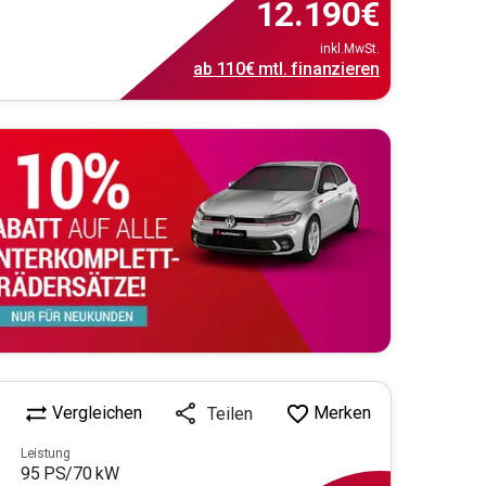
12.190
€
inkl.MwSt.
ab
110€
mtl.
finanzieren
Vergleichen
Merken
Teilen
Leistung
95
PS/
70
kW