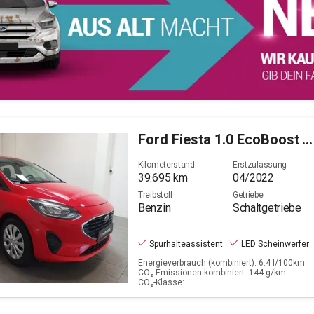
Ford
Fiesta 1.0 EcoBoost Trend (EURO 6d)
Kilometerstand
Erstzulassung
39.695
km
04/2022
Treibstoff
Getriebe
Benzin
Schaltgetriebe
Spurhalteassistent
LED Scheinwerfer
Energieverbrauch (kombiniert): 6.4 l/100km
CO₂-Emissionen kombiniert: 144 g/km
CO₂-Klasse: