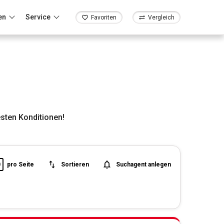
en
Service
Favoriten
Vergleich
sten Konditionen!
0
pro Seite
Sortieren
Suchagent anlegen