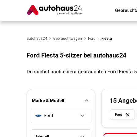
Gebraucht
Zum Antrag
Alle Fragen & Antworten
München
Wir bewerten dein Auto
autohaus24
Gebrauchtwagen
Rund um die Inzahlungnahme
Ford
Fiesta
Ford Fiesta 5-sitzer bei autohaus24
Du suchst nach einem gebrauchten Ford Fiesta 5
15
Angeb
Marke & Modell
Ford
Ford
Modell