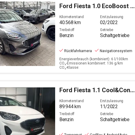
sitze
Ford
Fiesta 1.0 EcoBoost Hybrid Titanium X (EURO 6d)
Filter löschen
Kilometerstand
Erstzulassung
40.568
km
02/2022
Treibstoff
Getriebe
Benzin
Schaltgetriebe
Rückfahrkamera
Navigationssystem
Energieverbrauch (kombiniert): 6 l/100km
CO₂-Emissionen kombiniert: 136 g/km
CO₂-Klasse:
Ford
Fiesta 1.1 Cool&Connect
Kilometerstand
Erstzulassung
89.944
km
11/2022
Treibstoff
Getriebe
Benzin
Schaltgetriebe