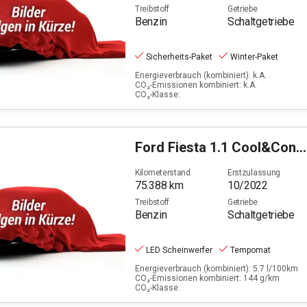
Treibstoff
Getriebe
Benzin
Schaltgetriebe
Sicherheits-Paket
Winter-Paket
Energieverbrauch (kombiniert): k.A.
CO₂-Emissionen kombiniert: k.A.
CO₂-Klasse:
Ford
Fiesta 1.1 Cool&Connect (EURO 6d)
Kilometerstand
Erstzulassung
75.388
km
10/2022
Treibstoff
Getriebe
Benzin
Schaltgetriebe
LED Scheinwerfer
Tempomat
Energieverbrauch (kombiniert): 5.7 l/100km
CO₂-Emissionen kombiniert: 144 g/km
CO₂-Klasse: