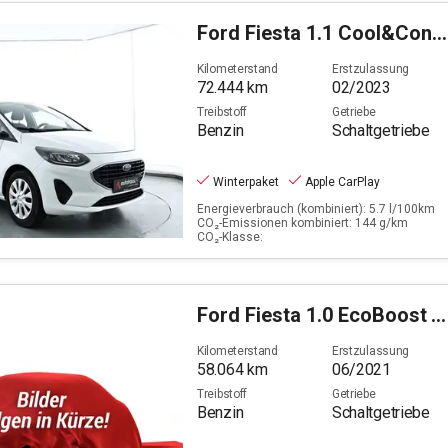
Ford
Fiesta 1.1 Cool&Connect (EURO 6d)
Kilometerstand
Erstzulassung
72.444
km
02/2023
Treibstoff
Getriebe
Benzin
Schaltgetriebe
Winterpaket
Apple CarPlay
Energieverbrauch (kombiniert): 5.7 l/100km
CO₂-Emissionen kombiniert: 144 g/km
CO₂-Klasse:
Ford
Fiesta 1.0 EcoBoost Titanium S/S (EURO 6d-TEMP)
Kilometerstand
Erstzulassung
58.064
km
06/2021
Treibstoff
Getriebe
Benzin
Schaltgetriebe