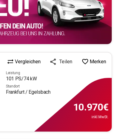
Vergleichen
Merken
Teilen
Leistung
101
PS/
74
kW
Standort
Frankfurt / Egelsbach
10.970
€
inkl.MwSt.