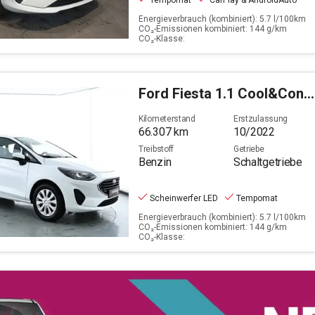
Tempomat
CarPlay & AndroidAuto
Energieverbrauch (kombiniert): 5.7 l/100km
CO₂-Emissionen kombiniert: 144 g/km
CO₂-Klasse:
Ford
Fiesta 1.1 Cool&Connect (EURO 6d)
Kilometerstand
Erstzulassung
66.307
km
10/2022
Treibstoff
Getriebe
Benzin
Schaltgetriebe
Scheinwerfer LED
Tempomat
Energieverbrauch (kombiniert): 5.7 l/100km
CO₂-Emissionen kombiniert: 144 g/km
CO₂-Klasse: