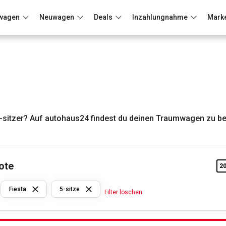
wagen
Neuwagen
Deals
Inzahlungnahme
Mark
Berlin
Frankfurt
Wuppertal
-sitzer? Auf autohaus24 findest du deinen Traumwagen zu be
ote
2
Ford
Fiesta
5-sitze
Filter löschen
Fiesta
5-