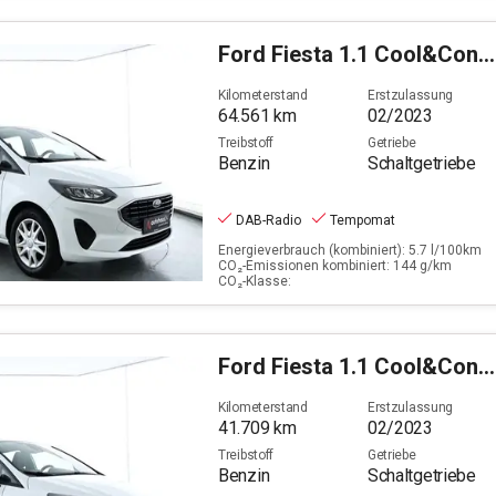
Ford
Fiesta 1.1 Cool&Connect (EURO 6d)
Kilometerstand
Erstzulassung
64.561
km
02/2023
Treibstoff
Getriebe
Benzin
Schaltgetriebe
DAB-Radio
Tempomat
Energieverbrauch (kombiniert): 5.7 l/100km
CO₂-Emissionen kombiniert: 144 g/km
CO₂-Klasse:
Ford
Fiesta 1.1 Cool&Connect (EURO 6d)
Kilometerstand
Erstzulassung
41.709
km
02/2023
Treibstoff
Getriebe
Benzin
Schaltgetriebe