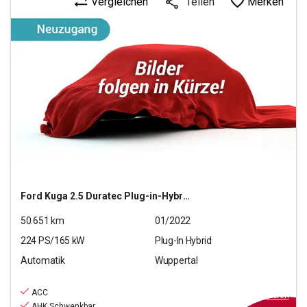
Vergleichen
Merken
Teilen
Ford
Kuga 2.5 Duratec Plug-in-Hybrid PHEV Titanium X
50.651
km
01/2022
224
PS/
165
kW
Plug-In Hybrid
Automatik
Wuppertal
21.790
€
inkl.MwSt.
ACC
ab
196€
mtl.
finanzieren
AHK Schwenkbar