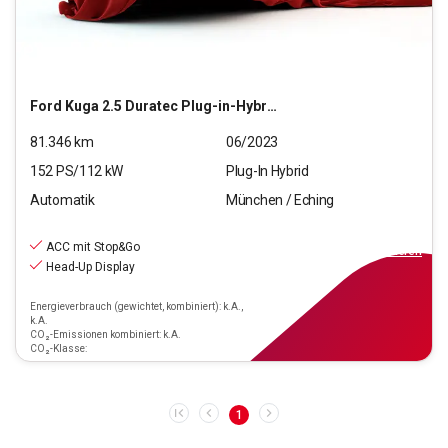
Ford
Kuga 2.5 Duratec Plug-in-Hybrid PHEV ST-Line X (EU
81.346
km
06/2023
152
PS/
112
kW
Plug-In Hybrid
Automatik
München / Eching
23.220
€
inkl.MwSt.
ACC mit Stop&Go
ab
209€
mtl.
finanzieren
Head-Up Display
Energieverbrauch (gewichtet, kombiniert): k.A.,
k.A.
CO₂-Emissionen kombiniert: k.A.
CO₂-Klasse:
1