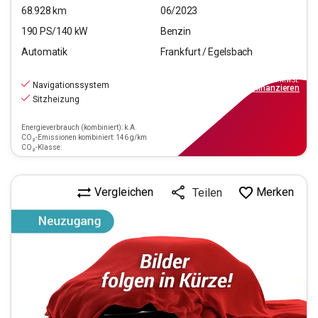
68.928
km
06/2023
190
PS/
140
kW
Benzin
Automatik
Frankfurt / Egelsbach
22.470
€
inkl.MwSt.
Navigationssystem
ab
202€
mtl.
finanzieren
Sitzheizung
Energieverbrauch (kombiniert): k.A.
CO₂-Emissionen kombiniert: 146 g/km
CO₂-Klasse:
Vergleichen
Merken
Teilen