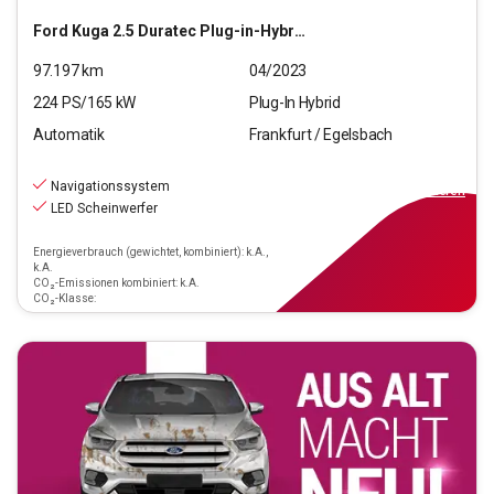
Ford
Kuga 2.5 Duratec Plug-in-Hybrid PHEV ST-Line X (EU
97.197
km
04/2023
224
PS/
165
kW
Plug-In Hybrid
Automatik
Frankfurt / Egelsbach
20.470
€
inkl.MwSt.
Navigationssystem
ab
184€
mtl.
finanzieren
LED Scheinwerfer
Energieverbrauch (gewichtet, kombiniert): k.A.,
k.A.
CO₂-Emissionen kombiniert: k.A.
CO₂-Klasse: