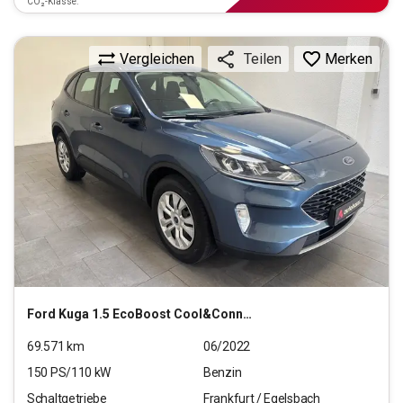
CO₂-Klasse:
Vergleichen
Merken
Teilen
Ford
Kuga 1.5 EcoBoost Cool&Connect Start/Stopp (EURO 6
69.571
km
06/2022
150
PS/
110
kW
Benzin
Schaltgetriebe
Frankfurt / Egelsbach