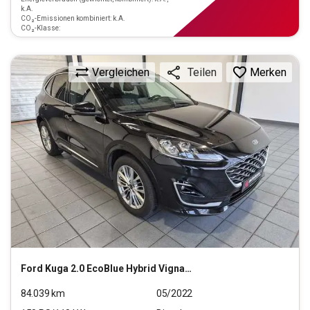
k.A.
CO₂-Emissionen kombiniert: k.A.
CO₂-Klasse:
Vergleichen
Merken
Teilen
Ford
Kuga 2.0 EcoBlue Hybrid Vignale Start/Stopp (EURO
84.039
km
05/2022