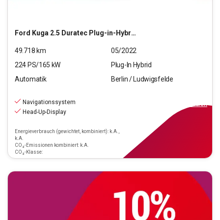
Ford
Kuga 2.5 Duratec Plug-in-Hybrid PHEV Vignale
49.718
km
05/2022
224
PS/
165
kW
Plug-In Hybrid
Automatik
Berlin / Ludwigsfelde
21.440
€
inkl.MwSt.
Navigationssystem
ab
193€
mtl.
finanzieren
Head-Up-Display
Energieverbrauch (gewichtet, kombiniert): k.A.,
k.A.
CO₂-Emissionen kombiniert: k.A.
CO₂-Klasse: