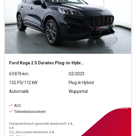
Ford
Kuga 2.5 Duratec Plug-in-Hybrid PHEV ST-Line X (EU
63.876
km
02/2023
152
PS/
112
kW
Plug-In Hybrid
Automatik
Wuppertal
20.890
€
inkl.MwSt.
ACC
ab
188€
mtl.
finanzieren
Totwinkelassistent
Energieverbrauch (gewichtet, kombiniert): k.A.,
k.A.
CO₂-Emissionen kombiniert: k.A.