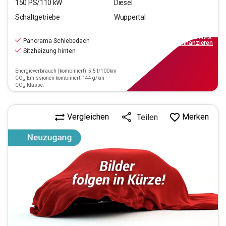
150
PS/
110
kW
Diesel
Schaltgetriebe
Wuppertal
20.690
€
inkl.MwSt.
Panorama Schiebedach
ab
186€
mtl.
finanzieren
Sitzheizung hinten
Energieverbrauch (kombiniert): 5.5 l/100km
CO₂-Emissionen kombiniert: 144 g/km
CO₂-Klasse:
Vergleichen
Merken
Teilen