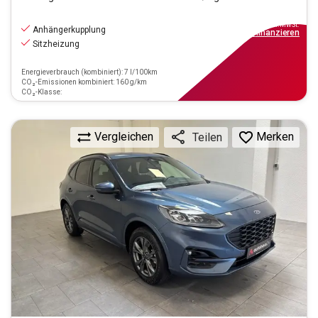
16.840
€
inkl.MwSt.
Anhängerkupplung
ab
152€
mtl.
finanzieren
Sitzheizung
Energieverbrauch (kombiniert): 7 l/100km
CO₂-Emissionen kombiniert: 160 g/km
CO₂-Klasse:
Vergleichen
Merken
Teilen