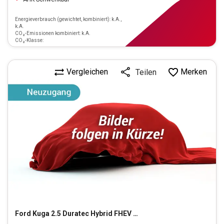
Energieverbrauch (gewichtet, kombiniert): k.A.,
k.A.
CO₂-Emissionen kombiniert: k.A.
CO₂-Klasse:
Vergleichen
Merken
Teilen
Ford
Kuga 2.5 Duratec Hybrid FHEV Cool&Connect FWD (EUR