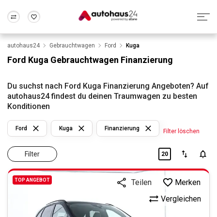
autohaus24
Gebrauchtwagen
Ford
Kuga
Zum Antrag
Alle Fragen & Antworten
München
Berlin
Ford Kuga Gebrauchtwagen Finanzierung
Wir bewerten dein Auto
Rund um die Inzahlungnahme
Frankfurt
Wuppertal
Du suchst nach Ford Kuga Finanzierung Angeboten? Auf
autohaus24 findest du deinen Traumwagen zu besten
Konditionen
Ford
Kuga
Finanzierung
Filter löschen
Filter
20
TOP ANGEBOT
Merken
Teilen
Vergleichen