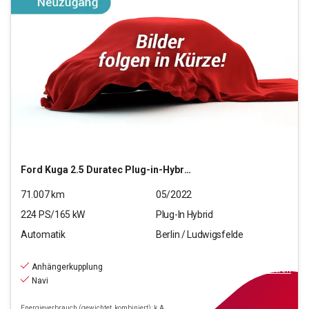
Ford
Kuga 2.5 Duratec Plug-in-Hybrid PHEV ST-Line X
71.007
km
05/2022
224
PS/
165
kW
Plug-In Hybrid
Automatik
Berlin / Ludwigsfelde
20.490
€
inkl.MwSt.
Anhängerkupplung
ab
185€
mtl.
finanzieren
Navi
Energieverbrauch (gewichtet, kombiniert): k.A.,