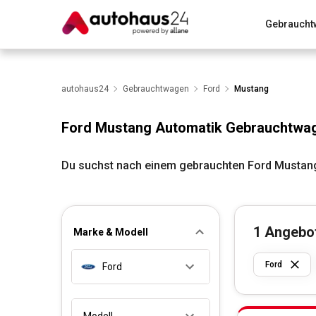
Gebraucht
Zum Antrag
Alle Fragen & Antworten
München
Wir bewerten dein Auto
autohaus24
Gebrauchtwagen
Rund um die Inzahlungnahme
Ford
Mustang
Ford Mustang Automatik Gebrauchtwa
Du suchst nach einem gebrauchten Ford Mustang
1
Angebo
Marke & Modell
Ford
Ford
Modell