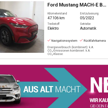
Ford
Mustang MACH-E Basis (Standard Range)
Filter löschen
Kilometerstand
Erstzulassung
47.106
km
05/2022
Treibstoff
Getriebe
Elektro
Automatik
Navigationssystem
Rückfahrkamera
Energieverbrauch (kombiniert): k.A.
CO₂-Emissionen kombiniert: k.A.
CO₂-Klasse: