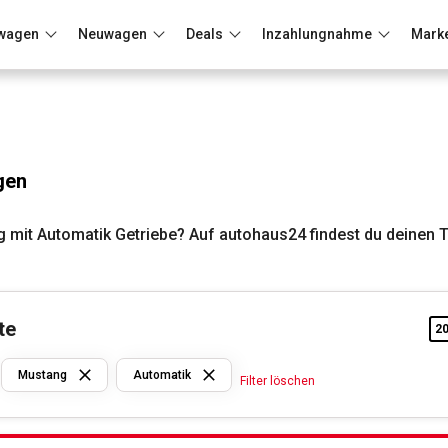
wagen
Neuwagen
Deals
Inzahlungnahme
Mark
Berlin
Frankfurt
Wuppertal
gen
 mit Automatik Getriebe? Auf autohaus24 findest du deinen 
te
2
Ford
Mustang
Automatik
Filter löschen
Mustang
Automatik