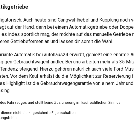
tikgetriebe
bligatorisch. Auch heute sind Gangwahlhebel und Kupplung noch 
 liegt auf der Hand, denn bei einem Automatikgetriebe oder Dopp
r es indes sportlich mag, der möchte auf das manuelle Getriebe n
ren Getriebeformen an und lassen dir somit die Wahl.
iante Automatik bei autohaus24 erwirbt, genießt eine enorme 
gen Gebrauchtwagenhändler. Bei uns arbeiten mehr als 35 Mitarb
 Tendenz steigend. Hierzu gehören natürlich auch viele Ford Mu
eten. Vor dem Kauf erhälst du die Möglichkeit zur Reservierung 
res Highlight ist die Gebrauchtwagengarantie von einem Jahr und
sing.
g des Fahrzeuges und stellt keine Zusicherung im kaufrechtlichen Sinn dar.
dienen nicht als zugesicherte Eigenschaften.
ungsfehler.