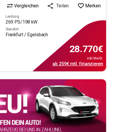
Vergleichen
Merken
Teilen
Leistung
269
PS/
198
kW
Standort
Frankfurt / Egelsbach
28.770
€
inkl.MwSt.
ab
259€
mtl.
finanzieren