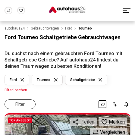
autohaus24
Gebrauchtwagen
Ford
Tourneo
Zum Antrag
Alle Fragen & Antworten
München
Berlin
Ford Tourneo Schaltgetriebe Gebrauchtwagen
Wir bewerten dein Auto
Rund um die Inzahlungnahme
Frankfurt
Wuppertal
Du suchst nach einem gebrauchten Ford Tourneo mit
Schaltgetriebe Getriebe? Auf autohaus24 findest du
deinen Traumwagen zu besten Konditionen!
Ford
Tourneo
Schaltgetriebe
Filter löschen
Filter
20
TOP ANGEBOT
Merken
Teilen
Vergleichen