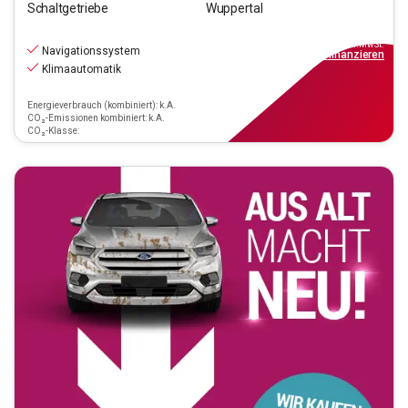
Schaltgetriebe
Wuppertal
21.290
€
inkl.MwSt.
Navigationssystem
ab
192€
mtl.
finanzieren
Klimaautomatik
Energieverbrauch (kombiniert): k.A.
CO₂-Emissionen kombiniert: k.A.
CO₂-Klasse: