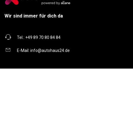
Wir sind immer für dich da
Tel.:
+49 89 70 80 84 84
E-Mail:
info@autohaus24.de
Über uns
Über Uns
Karriere
Kontakt
Gebrauchtwagen
Automarken
Ratgeber
Auto Leasing
Inzahlungnahme
Barrierefreiheitserklärung