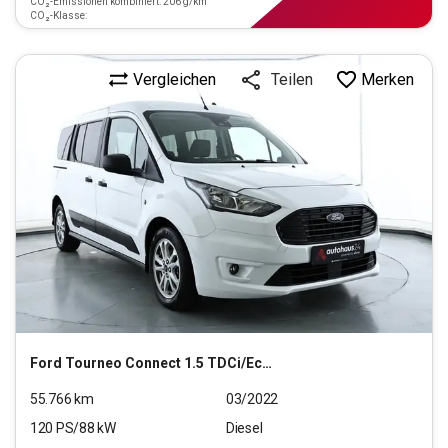
CO₂-Emissionen kombiniert: 206 g/km
CO₂-Klasse:
Vergleichen
Merken
Teilen
Ford
Tourneo Connect 1.5 TDCi/EcoBlue Grand Trend S/S (
55.766
km
03/2022
120
PS/
88
kW
Diesel