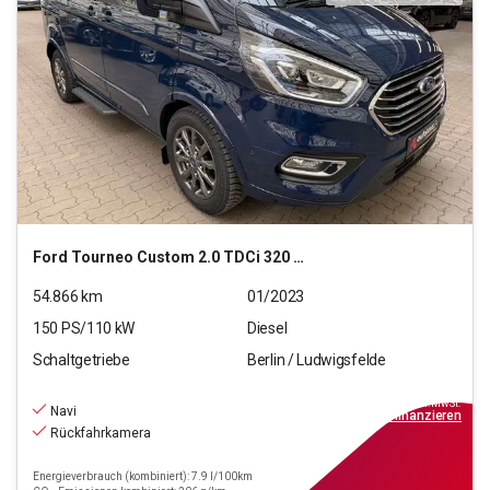
Ford
Tourneo Custom 2.0 TDCi 320 L1 Titanium X (EURO 6d
54.866
km
01/2023
150
PS/
110
kW
Diesel
Schaltgetriebe
Berlin / Ludwigsfelde
33.390
€
inkl.MwSt.
Navi
ab
301€
mtl.
finanzieren
Rückfahrkamera
Energieverbrauch (kombiniert): 7.9 l/100km