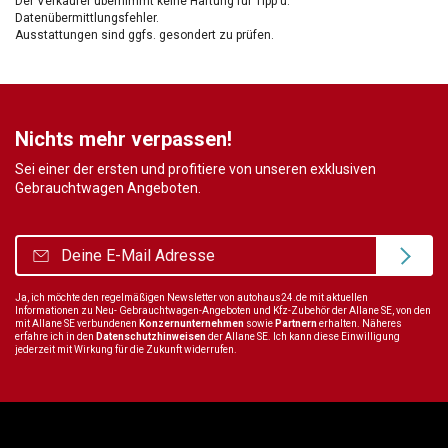
Der Verkäufer übernimmt keine Haftung für Tipp u.
Datenübermittlungsfehler.
Ausstattungen sind ggfs. gesondert zu prüfen.
Nichts mehr verpassen!
Sei einer der ersten und profitiere von unseren exklusiven
Gebrauchtwagen Angeboten.
Ja, ich möchte den regelmäßigen Newsletter von autohaus24.de mit aktuellen
Informationen zu Neu- Gebrauchtwagen-Angeboten und Kfz-Zubehör der Allane SE, von den
mit Allane SE verbundenen
Konzernunternehmen
sowie
Partnern
erhalten. Näheres
erfahre ich in den
Datenschutzhinweisen
der Allane SE. Ich kann diese Einwilligung
jederzeit mit Wirkung für die Zukunft widerrufen.