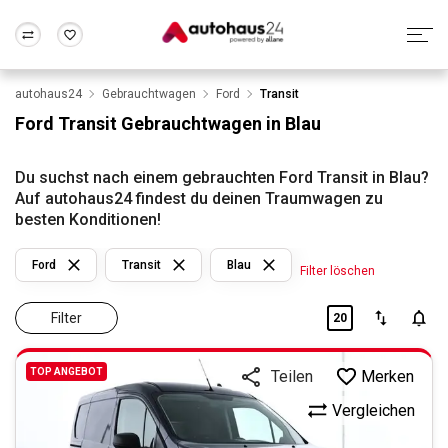
autohaus24
Gebrauchtwagen
Ford
Transit
Zum Antrag
Alle Fragen & Antworten
München
Berlin
Ford Transit Gebrauchtwagen in Blau
Wir bewerten dein Auto
Rund um die Inzahlungnahme
Frankfurt
Wuppertal
Du suchst nach einem gebrauchten Ford Transit in Blau?
Auf autohaus24 findest du deinen Traumwagen zu
besten Konditionen!
Ford
Transit
Blau
Filter löschen
Filter
20
TOP ANGEBOT
Merken
Teilen
Vergleichen