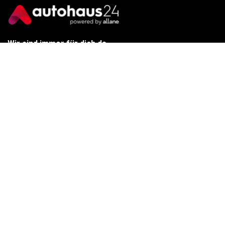
Wir sind immer für dich da
Tel.:
+49 89 70 80 84 84
E-Mail:
info@autohaus24.de
Über uns
Über Uns
Karriere
Kontakt
Gebrauchtwagen
Automarken
Ratgeber
Auto Leasing
Inzahlungnahme