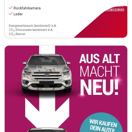
26.770
€
inkl.MwSt.
Rückfahrkamera
ab
241€
mtl.
finanzieren
Leder
Energieverbrauch (kombiniert): k.A.
CO₂-Emissionen kombiniert: k.A.
CO₂-Klasse: