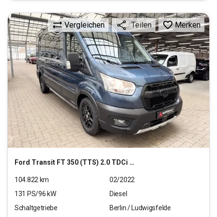
Vergleichen
Merken
Teilen
Ford
Transit FT 350 (TTS) 2.0 TDCi DPF Mild-Hybrid 350
104.822
km
02/2022
131
PS/
96
kW
Diesel
Schaltgetriebe
Berlin / Ludwigsfelde