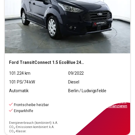
Ford
TransitConnect 1.5 EcoBlue 240 (L1) Trend S/S (EUR
101.224
km
09/2022
101
PS/
74
kW
Diesel
Automatik
Berlin / Ludwigsfelde
11.880
€
inkl.MwSt.
Frontscheibe heizbar
ab
107€
mtl.
finanzieren
Einparkhilfe
Energieverbrauch (kombiniert): k.A.
CO₂-Emissionen kombiniert: k.A.
CO₂-Klasse: