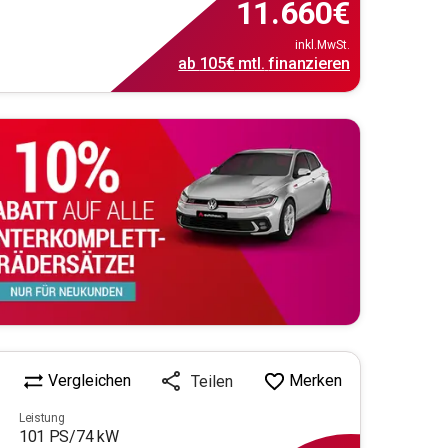
11.660
€
inkl.MwSt.
ab
105€
mtl.
finanzieren
Vergleichen
Merken
Teilen
Leistung
101
PS/
74
kW