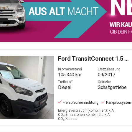
Ford
TransitConnect 1.5 TDCi 210 (L2)
Kilometerstand
Erstzulassung
105.340
km
09/2017
Treibstoff
Getriebe
Diesel
Schaltgetriebe
Freisprecheinrichtung
Parkpilotsyste
Energieverbrauch (kombiniert): k.A.
CO₂-Emissionen kombiniert: k.A.
CO₂-Klasse: