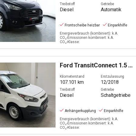
Treibstoff
Getriebe
Diesel
Automatik
Frontscheibe heizbar
Einparkhilfe
Energieverbrauch (kombiniert): k.A.
CO₂-Emissionen kombiniert: k.A.
CO₂-Klasse:
Ford
TransitConnect 1.5 TDCi 200 (L1)
Kilometerstand
Erstzulassung
107.101
km
12/2018
Treibstoff
Getriebe
Diesel
Schaltgetriebe
Anhängerkupplung
Einparkhilfe
Energieverbrauch (kombiniert): k.A.
CO₂-Emissionen kombiniert: k.A.
CO₂-Klasse: