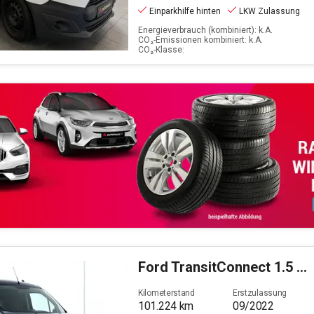
Einparkhilfe hinten
LKW Zulassung
Energieverbrauch (kombiniert): k.A.
CO₂-Emissionen kombiniert: k.A.
CO₂-Klasse:
Ford
TransitConnect 1.5 EcoBlue 240 (L1) Trend S/S (EUR
Kilometerstand
Erstzulassung
101.224
km
09/2022