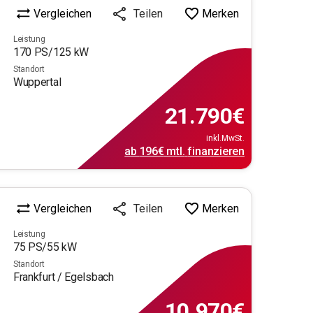
Vergleichen
Merken
Teilen
Leistung
170
PS/
125
kW
Standort
Wuppertal
21.790
€
inkl.MwSt.
ab
196€
mtl.
finanzieren
Vergleichen
Merken
Teilen
Leistung
75
PS/
55
kW
Standort
Frankfurt / Egelsbach
10.970
€