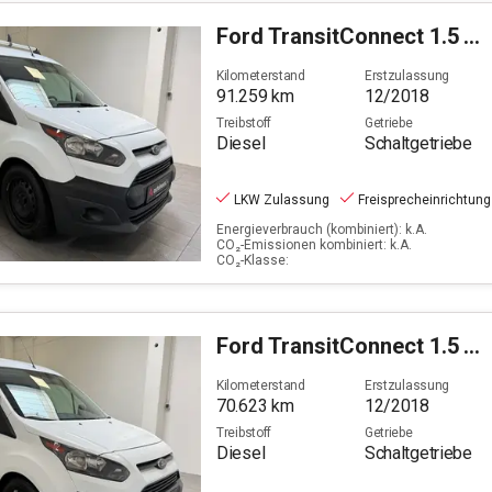
Ford
TransitConnect 1.5 TDCi 210 (L2)
Kilometerstand
Erstzulassung
91.259
km
12/2018
Treibstoff
Getriebe
Diesel
Schaltgetriebe
LKW Zulassung
Freisprecheinrichtung
Energieverbrauch (kombiniert): k.A.
CO₂-Emissionen kombiniert: k.A.
CO₂-Klasse:
Ford
TransitConnect 1.5 TDCi 200 (L1)
Kilometerstand
Erstzulassung
70.623
km
12/2018
Treibstoff
Getriebe
Diesel
Schaltgetriebe