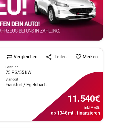
Vergleichen
Merken
Teilen
Leistung
75
PS/
55
kW
Standort
Frankfurt / Egelsbach
11.540
€
m
inkl.MwSt.
ab
104€
mtl.
finanzieren