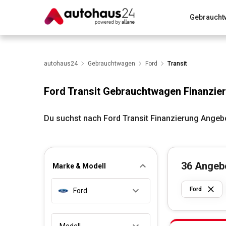
Gebraucht
Zum Antrag
Alle Fragen & Antworten
München
Wir bewerten dein Auto
autohaus24
Gebrauchtwagen
Rund um die Inzahlungnahme
Ford
Transit
Ford Transit Gebrauchtwagen Finanzie
Du suchst nach Ford Transit Finanzierung Angeb
36
Angeb
Marke & Modell
Ford
Ford
Modell