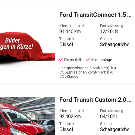
Ford
TransitConnect 1.5 TDCi 200 (L1)
Kilometerstand
Erstzulassung
91.440
km
12/2018
Treibstoff
Getriebe
Diesel
Schaltgetriebe
Einparkhilfe
Klimaanlage
Energieverbrauch (kombiniert): k.A.
CO₂-Emissionen kombiniert: k.A.
CO₂-Klasse:
Ford
Transit Custom 2.0 TDCi 340 L2 Trend (EURO 6d) PKW
Kilometerstand
Erstzulassung
92.402
km
04/2021
Treibstoff
Getriebe
Diesel
Schaltgetriebe