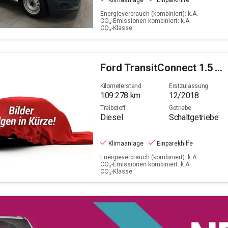
Klimaanlage
Einparkhilfe
Energieverbrauch (kombiniert): k.A.
CO₂-Emissionen kombiniert: k.A.
CO₂-Klasse:
Ford
TransitConnect 1.5 TDCi 200 (L1)
Kilometerstand
Erstzulassung
109.278
km
12/2018
Treibstoff
Getriebe
Diesel
Schaltgetriebe
Klimaanlage
Einparekhilfe
Energieverbrauch (kombiniert): k.A.
CO₂-Emissionen kombiniert: k.A.
CO₂-Klasse: