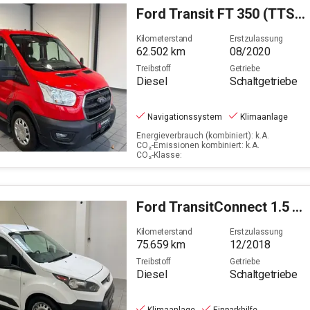
Ford
Transit FT 350 (TTS) 2.0 TDCi DPF 350 L5 Trend RWD
Filter löschen
Kilometerstand
Erstzulassung
62.502
km
08/2020
Treibstoff
Getriebe
Diesel
Schaltgetriebe
Navigationssystem
Klimaanlage
Energieverbrauch (kombiniert): k.A.
CO₂-Emissionen kombiniert: k.A.
CO₂-Klasse:
Ford
TransitConnect 1.5 TDCi 200 (L1)
Kilometerstand
Erstzulassung
75.659
km
12/2018
Treibstoff
Getriebe
Diesel
Schaltgetriebe