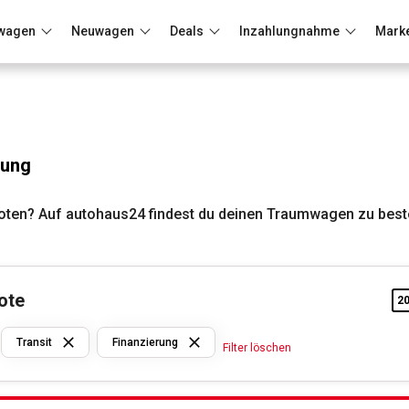
wagen
Neuwagen
Deals
Inzahlungnahme
Mark
Berlin
Frankfurt
Wuppertal
rung
oten? Auf autohaus24 findest du deinen Traumwagen zu best
ote
2
Ford
Transit
Finanzierung
Filter löschen
Transit
Finanzierung