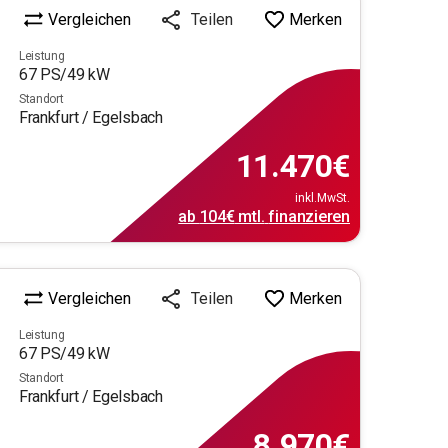
Vergleichen
Merken
Teilen
Leistung
67
PS/
49
kW
Standort
Frankfurt / Egelsbach
11.470
€
inkl.MwSt.
ab
104€
mtl.
finanzieren
Vergleichen
Merken
Teilen
Leistung
67
PS/
49
kW
Standort
Frankfurt / Egelsbach
8.970
€