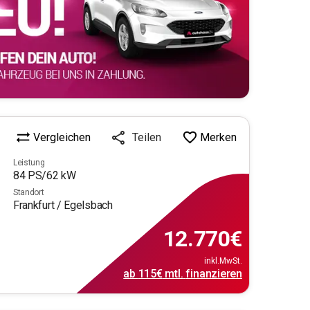
Vergleichen
Merken
Teilen
Leistung
84
PS/
62
kW
Standort
Frankfurt / Egelsbach
12.770
€
inkl.MwSt.
ab
115€
mtl.
finanzieren