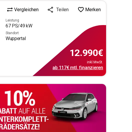
Vergleichen
Merken
Teilen
Leistung
67
PS/
49
kW
Standort
Wuppertal
12.990
€
inkl.MwSt.
ab
117€
mtl.
finanzieren