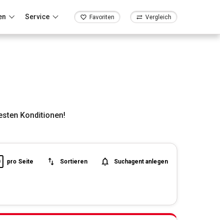
en
Service
Favoriten
Vergleich
esten Konditionen!
0
pro Seite
Sortieren
Suchagent anlegen