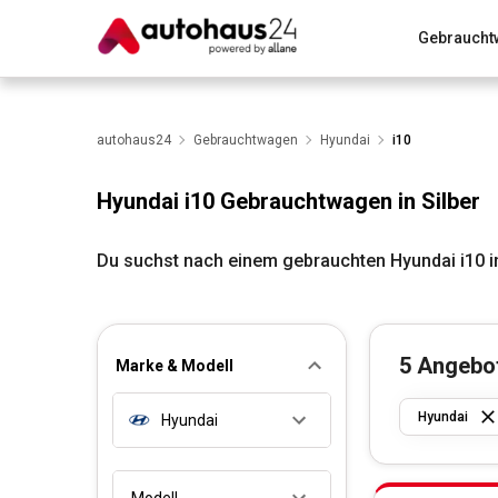
Gebraucht
Zum Antrag
Alle Fragen & Antworten
München
Wir bewerten dein Auto
autohaus24
Gebrauchtwagen
Rund um die Inzahlungnahme
Hyundai
i10
Hyundai i10 Gebrauchtwagen in Silber
Du suchst nach einem gebrauchten Hyundai i10 i
5
Angebo
Marke & Modell
Hyundai
Hyundai
Modell