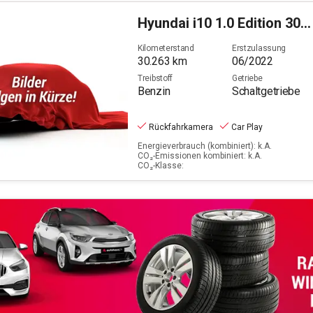
Hyundai
i10 1.0 Edition 30+ (EURO 6d)
Kilometerstand
Erstzulassung
30.263
km
06/2022
Treibstoff
Getriebe
Benzin
Schaltgetriebe
Rückfahrkamera
Car Play
Energieverbrauch (kombiniert): k.A.
CO₂-Emissionen kombiniert: k.A.
CO₂-Klasse: