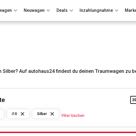
wagen
Neuwagen
Deals
Inzahlungnahme
Mark
Berlin
Frankfurt
Wuppertal
n Silber? Auf autohaus24 findest du deinen Traumwagen zu b
te
2
Hyundai
i10
Silber
Filter löschen
i10
Silber