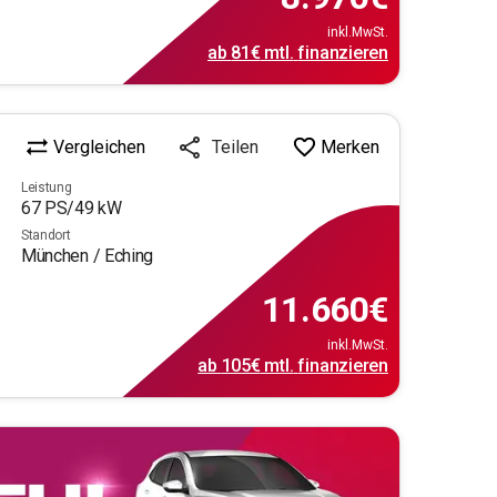
inkl.MwSt.
ab
81€
mtl.
finanzieren
Vergleichen
Merken
Teilen
Leistung
67
PS/
49
kW
Standort
München / Eching
11.660
€
inkl.MwSt.
ab
105€
mtl.
finanzieren