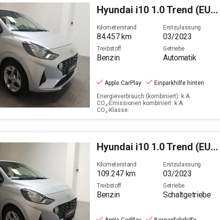
Hyundai
i10 1.0 Trend (EURO 6d)
Filter löschen
Kilometerstand
Erstzulassung
84.457
km
03/2023
Treibstoff
Getriebe
Benzin
Automatik
Apple CarPlay
Einparkhilfe hinten
Energieverbrauch (kombiniert): k.A.
CO₂-Emissionen kombiniert: k.A.
CO₂-Klasse:
Hyundai
i10 1.0 Trend (EURO 6d)
Kilometerstand
Erstzulassung
109.247
km
03/2023
Treibstoff
Getriebe
Benzin
Schaltgetriebe