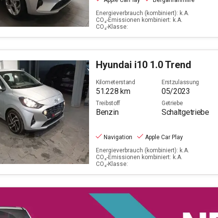
Apple CarPlay
Berganfahrhilfe
Energieverbrauch (kombiniert): k.A.
CO₂-Emissionen kombiniert: k.A.
CO₂-Klasse:
Hyundai
i10 1.0 Trend
Kilometerstand
Erstzulassung
51.228
km
05/2023
Treibstoff
Getriebe
Benzin
Schaltgetriebe
Navigation
Apple Car Play
Energieverbrauch (kombiniert): k.A.
CO₂-Emissionen kombiniert: k.A.
CO₂-Klasse: