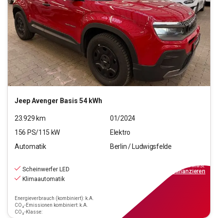
Jeep
Avenger Basis 54 kWh
23.929
km
01/2024
156
PS/
115
kW
Elektro
Automatik
Berlin / Ludwigsfelde
22.990
€
inkl.MwSt.
Scheinwerfer LED
ab
207€
mtl.
finanzieren
Klimaautomatik
Energieverbrauch (kombiniert): k.A.
CO₂-Emissionen kombiniert: k.A.
CO₂-Klasse: