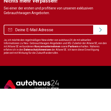
Nichts mehr verpassen!
Sei einer der ersten und profitiere von unseren exklusiven
Gebrauchtwagen Angeboten.
Ja, ich möchte den regelmäßigen Newsletter von autohaus24.de mit aktuellen
Informationen zu Neu- Gebrauchtwagen-Angeboten und Kfz-Zubehör der Allane SE, von den
mit Allane SE verbundenen
Konzernunternehmen
sowie
Partnern
erhalten. Näheres
erfahre ich in den
Datenschutzhinweisen
der Allane SE. Ich kann diese Einwilligung
jederzeit mit Wirkung für die Zukunft widerrufen.
Wir sind immer für dich da