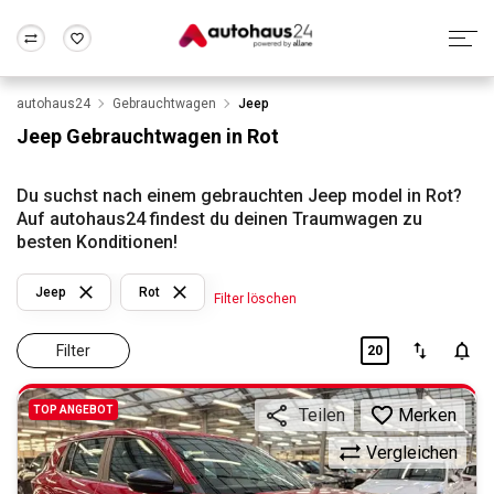
autohaus24
Gebrauchtwagen
Jeep
Zum Antrag
Alle Fragen & Antworten
München
Berlin
Jeep Gebrauchtwagen in Rot
Wir bewerten dein Auto
Rund um die Inzahlungnahme
Frankfurt
Wuppertal
Du suchst nach einem gebrauchten Jeep model in Rot?
Auf autohaus24 findest du deinen Traumwagen zu
besten Konditionen!
Jeep
Rot
Filter löschen
Filter
20
TOP ANGEBOT
Merken
Teilen
Vergleichen