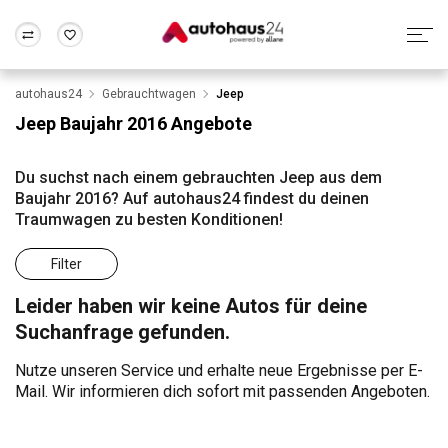
autohaus24
Gebrauchtwagen
Jeep
Zum Antrag
Alle Fragen & Antworten
München
Berlin
Jeep Baujahr 2016 Angebote
Wir bewerten dein Auto
Rund um die Inzahlungnahme
Frankfurt
Wuppertal
Du suchst nach einem gebrauchten Jeep aus dem
Baujahr 2016? Auf autohaus24 findest du deinen
Traumwagen zu besten Konditionen!
Filter
Leider haben wir keine Autos für deine
Suchanfrage gefunden.
Nutze unseren Service und erhalte neue Ergebnisse per E-
Mail. Wir informieren dich sofort mit passenden Angeboten.