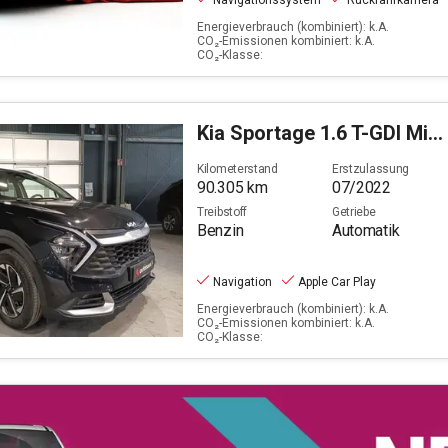
Navigationssystem
Rückfahrkamera
Energieverbrauch (kombiniert): k.A.
CO₂-Emissionen kombiniert: k.A.
CO₂-Klasse:
Kia
Sportage 1.6 T-GDI Mild-Hybrid Vision
Kilometerstand
Erstzulassung
90.305
km
07/2022
Treibstoff
Getriebe
Benzin
Automatik
Navigation
Apple Car Play
Energieverbrauch (kombiniert): k.A.
CO₂-Emissionen kombiniert: k.A.
CO₂-Klasse: