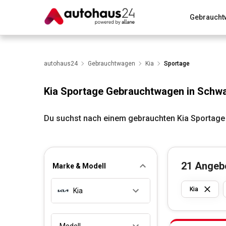
Gebraucht
Zum Antrag
Alle Fragen & Antworten
München
Wir bewerten dein Auto
autohaus24
Gebrauchtwagen
Rund um die Inzahlungnahme
Kia
Sportage
Kia Sportage Gebrauchtwagen in Schw
Du suchst nach einem gebrauchten Kia Sportage
21
Angeb
Marke & Modell
Kia
Kia
Modell