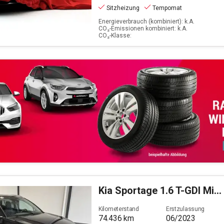
Sitzheizung
Tempomat
Energieverbrauch (kombiniert): k.A.
CO₂-Emissionen kombiniert: k.A.
CO₂-Klasse:
Kia
Sportage 1.6 T-GDI Mild-Hybrid Vision (EURO 6d)
Kilometerstand
Erstzulassung
74.436
km
06/2023