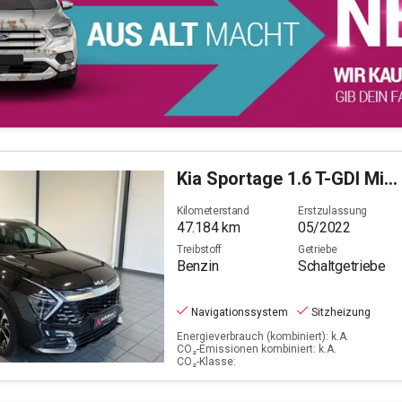
Kia
Sportage 1.6 T-GDI Mild-Hybrid Spirit (EURO 6d)
Kilometerstand
Erstzulassung
47.184
km
05/2022
Treibstoff
Getriebe
Benzin
Schaltgetriebe
Navigationssystem
Sitzheizung
Energieverbrauch (kombiniert): k.A.
CO₂-Emissionen kombiniert: k.A.
CO₂-Klasse: