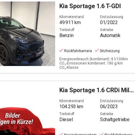
Kia
Sportage 1.6 T-GDI
Filter löschen
Kilometerstand
Erstzulassung
49.911
km
01/2022
Treibstoff
Getriebe
Benzin
Automatik
Rückfahrkamera
Sitzheizung
Energieverbrauch (kombiniert): 8 l/100km
CO₂-Emissionen kombiniert: 180 g/km
CO₂-Klasse:
Kia
Sportage 1.6 CRDi Mild Hybrid Vision (EURO 6d)
Kilometerstand
Erstzulassung
104.293
km
06/2023
Treibstoff
Getriebe
Diesel
Schaltgetriebe