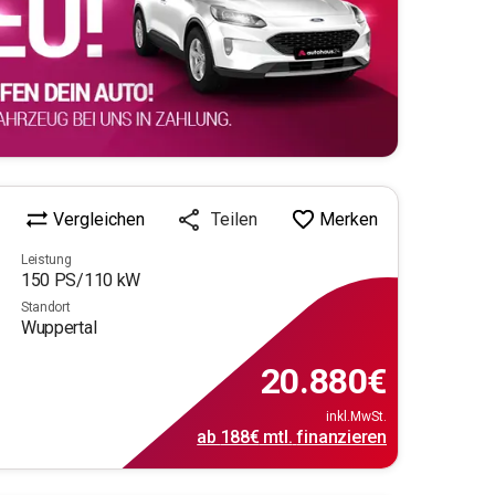
Vergleichen
Merken
Teilen
Leistung
150
PS/
110
kW
Standort
Wuppertal
20.880
€
inkl.MwSt.
ab
188€
mtl.
finanzieren