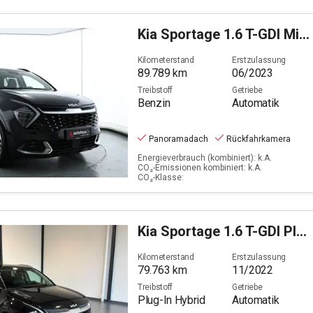
Kia
Sportage 1.6 T-GDI Mild-Hybrid Spirit (EURO 6d)
Kilometerstand
Erstzulassung
89.789
km
06/2023
Treibstoff
Getriebe
Benzin
Automatik
Panoramadach
Rückfahrkamera
Energieverbrauch (kombiniert): k.A.
CO₂-Emissionen kombiniert: k.A.
CO₂-Klasse:
Kia
Sportage 1.6 T-GDI Plug-in Hybrid (EURO 6d)
Kilometerstand
Erstzulassung
79.763
km
11/2022
Treibstoff
Getriebe
Plug-In Hybrid
Automatik