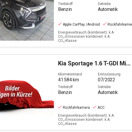
Treibstoff
Getriebe
Benzin
Automatik
Apple CarPlay /Android
Rückfahrkame
Energieverbrauch (kombiniert): k.A.
CO₂-Emissionen kombiniert: k.A.
CO₂-Klasse:
Kia
Sportage 1.6 T-GDI Mild-Hybrid Spirit (EURO 6d)
Kilometerstand
Erstzulassung
41.584
km
07/2022
Treibstoff
Getriebe
Benzin
Automatik
Rückfahrkamera
ACC
Energieverbrauch (kombiniert): k.A.
CO₂-Emissionen kombiniert: k.A.
CO₂-Klasse: