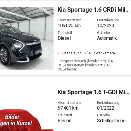
Kia
Sportage 1.6 CRDi Mild Hybrid Vision (EURO 6d)
Kilometerstand
Erstzulassung
106.025
km
10/2023
Treibstoff
Getriebe
Diesel
Automatik
Sitzheizung
Rückfahkamera
Energieverbrauch (kombiniert): k.A.
CO₂-Emissionen kombiniert: k.A.
CO₂-Klasse:
Kia
Sportage 1.6 T-GDI Mild-Hybrid Spirit
Kilometerstand
Erstzulassung
67.401
km
01/2022
Treibstoff
Getriebe
Benzin
Schaltgetriebe