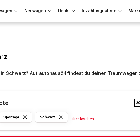
wagen
Neuwagen
Deals
Inzahlungnahme
Mark
Berlin
Frankfurt
Wuppertal
arz
 in Schwarz? Auf autohaus24 findest du deinen Traumwagen 
ote
2
Kia
Sportage
Schwarz
Filter löschen
Sportage
Schwarz