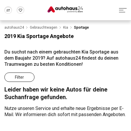
autohaus24
Gebrauchtwagen
Kia
Sportage
Zum Antrag
Alle Fragen & Antworten
München
Berlin
2019 Kia Sportage Angebote
Wir bewerten dein Auto
Rund um die Inzahlungnahme
Frankfurt
Wuppertal
Du suchst nach einem gebrauchten Kia Sportage aus
dem Baujahr 2019? Auf autohaus24 findest du deinen
Traumwagen zu besten Konditionen!
Filter
Leider haben wir keine Autos für deine
Suchanfrage gefunden.
Nutze unseren Service und erhalte neue Ergebnisse per E-
Mail. Wir informieren dich sofort mit passenden Angeboten.