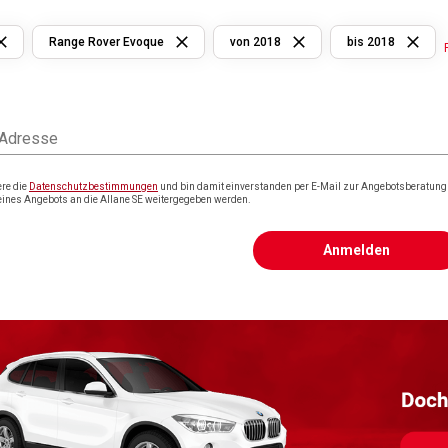
Range Rover Evoque
von 2018
bis 2018
 Adresse
ere die
Datenschutzbestimmungen
und bin damit einverstanden per E-Mail zur Angebotsberatung k
eines Angebots an die Allane SE weitergegeben werden.
Anmelden