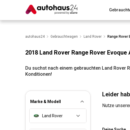
Gebraucht
Zum Antrag
Alle Fragen & Antworten
München
Wir bewerten dein Auto
autohaus24
Gebrauchtwagen
Rund um die Inzahlungnahme
Land Rover
Range Rover 
2018 Land Rover Range Rover Evoque
Du suchst nach einem gebrauchten Land Rover R
Konditionen!
Leider hab
Marke & Modell
Nutze unseren
Land Rover
Deine Suche