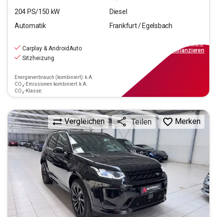
204
PS/
150
kW
Diesel
Automatik
Frankfurt / Egelsbach
34.470
€
inkl.MwSt.
Carplay & AndroidAuto
ab
310€
mtl.
finanzieren
Sitzheizung
Energieverbrauch (kombiniert): k.A.
CO₂-Emissionen kombiniert: k.A.
CO₂-Klasse:
Vergleichen
Merken
Teilen