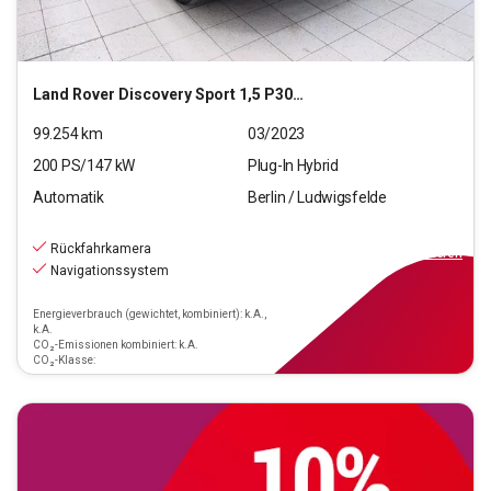
Land Rover
Discovery Sport 1,5 P300e Hybrid SE Hybrid AWD (EU
99.254
km
03/2023
200
PS/
147
kW
Plug-In Hybrid
Automatik
Berlin / Ludwigsfelde
37.690
€
inkl.MwSt.
Rückfahrkamera
ab
339€
mtl.
finanzieren
Navigationssystem
Energieverbrauch (gewichtet, kombiniert): k.A.,
k.A.
CO₂-Emissionen kombiniert: k.A.
CO₂-Klasse: