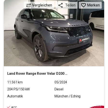
Vergleichen
Merken
Teilen
Land Rover
Range Rover Velar D200 S Mild-Hybrid
11.561
km
05/2024
204
PS/
150
kW
Diesel
Automatik
München / Eching
46.220
€
inkl.MwSt.
ACC