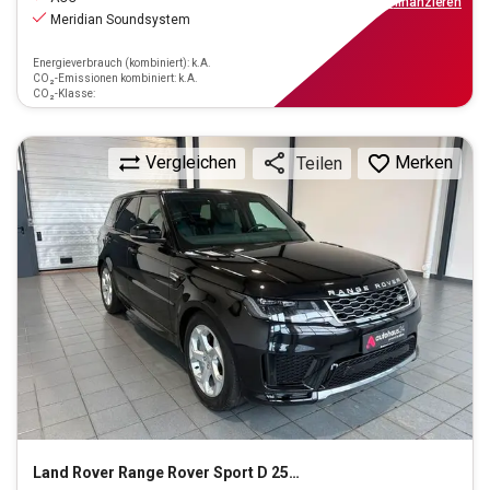
ab
416€
mtl.
finanzieren
Meridian Soundsystem
Energieverbrauch (kombiniert): k.A.
CO₂-Emissionen kombiniert: k.A.
CO₂-Klasse:
Vergleichen
Merken
Teilen
Land Rover
Range Rover Sport D 250 3.0 Mild-Hybrid HSE Mild-H