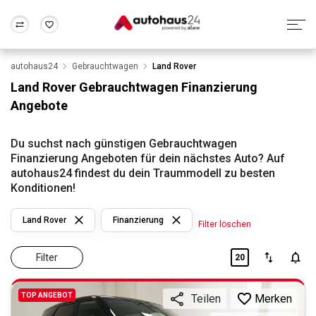
autohaus24
Gebrauchtwagen
Land Rover
Zum Antrag
Alle Fragen & Antworten
München
Berlin
Land Rover Gebrauchtwagen Finanzierung
Wir bewerten dein Auto
Rund um die Inzahlungnahme
Angebote
Frankfurt
Wuppertal
Du suchst nach günstigen Gebrauchtwagen
Finanzierung Angeboten für dein nächstes Auto? Auf
autohaus24 findest du dein Traummodell zu besten
Konditionen!
Land Rover
Finanzierung
Filter löschen
Filter
20
TOP ANGEBOT
Merken
Teilen