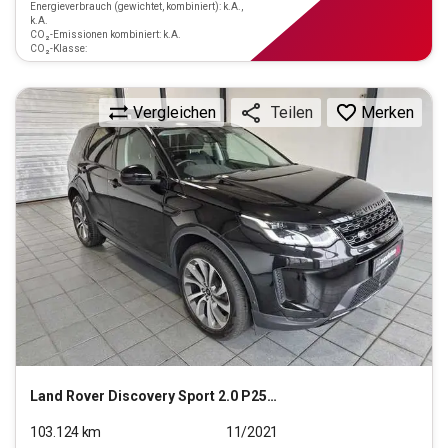
Energieverbrauch (gewichtet, kombiniert): k.A.,
k.A.
CO₂-Emissionen kombiniert: k.A.
CO₂-Klasse:
Vergleichen
Merken
Teilen
Land Rover
Discovery Sport 2.0 P250 SE AWD Start/Stopp (EURO
103.124
km
11/2021