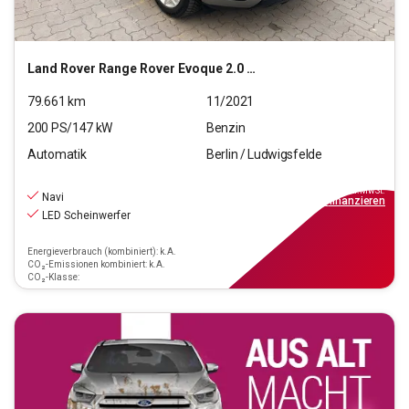
Land Rover
Range Rover Evoque 2.0 P200 Mild-Hybrid Evoque S
79.661
km
11/2021
200
PS/
147
kW
Benzin
Automatik
Berlin / Ludwigsfelde
26.290
€
inkl.MwSt.
Navi
ab
237€
mtl.
finanzieren
LED Scheinwerfer
Energieverbrauch (kombiniert): k.A.
CO₂-Emissionen kombiniert: k.A.
CO₂-Klasse: