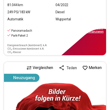
81.044
km
04/2022
249
PS/
183
kW
Diesel
Automatik
Wuppertal
48.390
€
inkl.MwSt.
Panoramadach
ab
435€
mtl.
finanzieren
Park-Paket 2
Energieverbrauch (kombiniert): k.A.
CO₂-Emissionen kombiniert: k.A.
CO₂-Klasse:
Vergleichen
Merken
Teilen