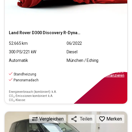
Land Rover
D300 Discovery R-Dynamic HSE (EURO 6d)
52.665
km
06/2022
300
PS/
221
kW
Diesel
Automatik
München / Eching
49.880
€
inkl.MwSt.
Standheizung
ab
449€
mtl.
finanzieren
Panoramadach
Energieverbrauch (kombiniert): k.A.
CO₂-Emissionen kombiniert: k.A.
CO₂-Klasse:
Vergleichen
Merken
Teilen