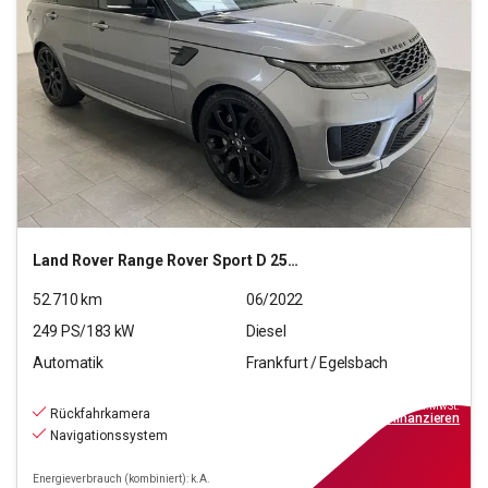
Land Rover
Range Rover Sport D 250 3.0 Mild-Hybrid HSE Dynami
52.710
km
06/2022
249
PS/
183
kW
Diesel
Automatik
Frankfurt / Egelsbach
56.470
€
inkl.MwSt.
Rückfahrkamera
ab
508€
mtl.
finanzieren
Navigationssystem
Energieverbrauch (kombiniert): k.A.