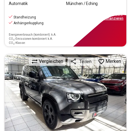
Automatik
München / Eching
66.880
€
inkl.MwSt.
Standheizung
ab
602€
mtl.
finanzieren
Anhängerkupplung
Energieverbrauch (kombiniert): k.A.
CO₂-Emissionen kombiniert: k.A.
CO₂-Klasse:
Vergleichen
Merken
Teilen