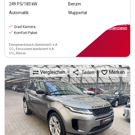
249
PS/
183
kW
Benzin
Automatik
Wuppertal
25.790
€
inkl.MwSt.
Grad Kamera
ab
232€
mtl.
finanzieren
Komfort-Paket
Energieverbrauch (kombiniert): k.A.
CO₂-Emissionen kombiniert: k.A.
CO₂-Klasse:
Vergleichen
Merken
Teilen