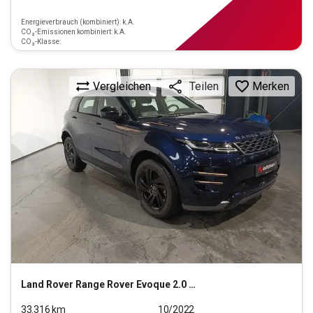
Energieverbrauch (kombiniert): k.A.
CO₂-Emissionen kombiniert: k.A.
CO₂-Klasse:
Vergleichen
Merken
Teilen
Land Rover
Range Rover Evoque 2.0 D200 Mild-Hybrid Evoque R-D
33.316
km
10/2022