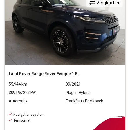
Vergleichen
Land Rover
Range Rover Evoque 1.5 P300e Hybrid R-Dynamic S
55.944
km
09/2021
309
PS/
227
kW
Plug-In Hybrid
Automatik
Frankfurt / Egelsbach
27.370
€
inkl.MwSt.
Navigationssystem
ab
247€
mtl.
finanzieren
Tempomat