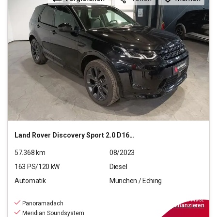
Land Rover
Discovery Sport 2.0 D165 Mild-Hybrid R-Dynamic SE
57.368
km
08/2023
163
PS/
120
kW
Diesel
Automatik
München / Eching
29.940
€
inkl.MwSt.
Panoramadach
ab
270€
mtl.
finanzieren
Meridian Soundsystem