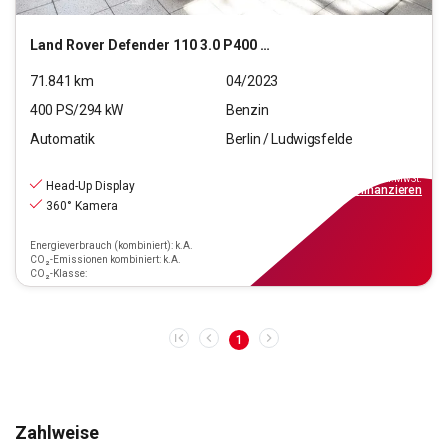
Land Rover
Defender 110 3.0 P400 Mild-Hybrid Defender 110 X-D
71.841
km
04/2023
400
PS/
294
kW
Benzin
Automatik
Berlin / Ludwigsfelde
69.990
€
inkl.MwSt.
Head-Up Display
ab
630€
mtl.
finanzieren
360° Kamera
Energieverbrauch (kombiniert): k.A.
CO₂-Emissionen kombiniert: k.A.
CO₂-Klasse:
1
Zahlweise