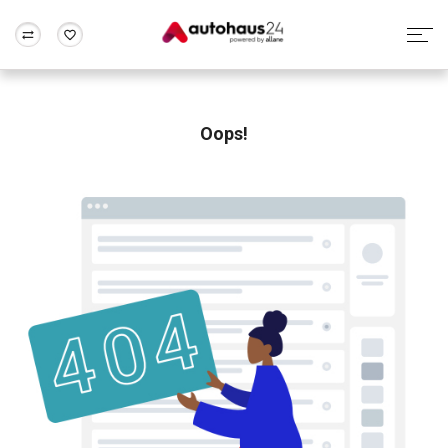
Zum Antrag
Alle Fragen & Antworten
München
Berlin
Wir bewerten dein Auto
Rund um die Inzahlungnahme
Oops!
Frankfurt
Wuppertal