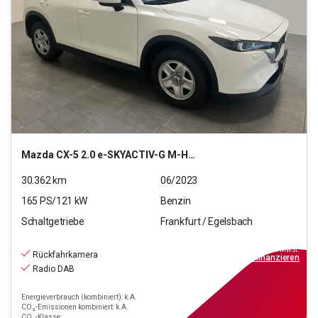
Mazda
CX-5 2.0 e-SKYACTIV-G M-Hyb Prime-Line 2WD (E6d)
30.362
km
06/2023
165
PS/
121
kW
Benzin
Schaltgetriebe
Frankfurt / Egelsbach
27.220
€
inkl.MwSt.
Rückfahrkamera
ab
189€
mtl.
finanzieren
Radio DAB
Energieverbrauch (kombiniert): k.A.
CO₂-Emissionen kombiniert: k.A.
CO₂-Klasse: