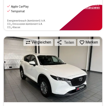
15.590
€
inkl.MwSt.
Apple CarPlay
ab
141€
mtl.
finanzieren
Tempomat
Energieverbrauch (kombiniert): k.A.
CO₂-Emissionen kombiniert: k.A.
CO₂-Klasse:
Vergleichen
Merken
Teilen