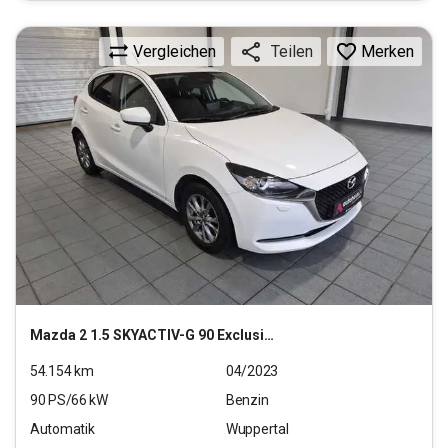
Vergleichen
Merken
Teilen
Mazda
2 1.5 SKYACTIV-G 90 Exclusive-Line (EURO 6d)
54.154
km
04/2023
90
PS/
66
kW
Benzin
Automatik
Wuppertal