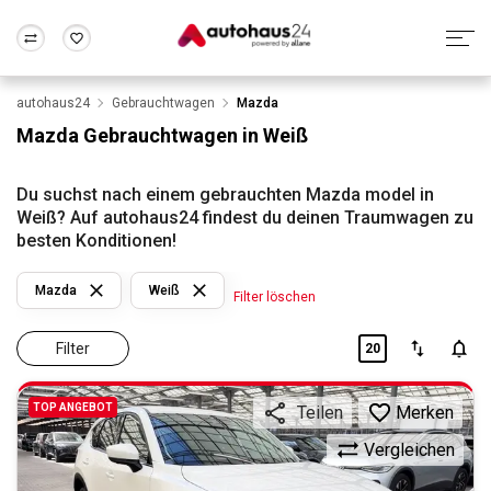
autohaus24
Gebrauchtwagen
Mazda
Zum Antrag
Alle Fragen & Antworten
München
Berlin
Mazda Gebrauchtwagen in Weiß
Wir bewerten dein Auto
Rund um die Inzahlungnahme
Frankfurt
Wuppertal
Du suchst nach einem gebrauchten Mazda model in
Weiß? Auf autohaus24 findest du deinen Traumwagen zu
besten Konditionen!
Mazda
Weiß
Filter löschen
Filter
20
TOP ANGEBOT
Merken
Teilen
Vergleichen