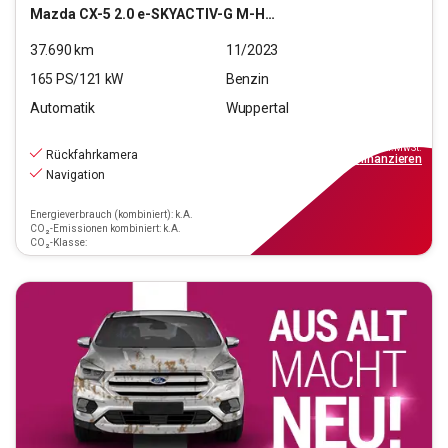
Mazda
CX-5 2.0 e-SKYACTIV-G M-Hyb Center-Line AWD (E6d)
37.690
km
11/2023
165
PS/
121
kW
Benzin
Automatik
Wuppertal
25.890
€
inkl.MwSt.
Rückfahrkamera
ab
233€
mtl.
finanzieren
Navigation
Energieverbrauch (kombiniert): k.A.
CO₂-Emissionen kombiniert: k.A.
CO₂-Klasse: