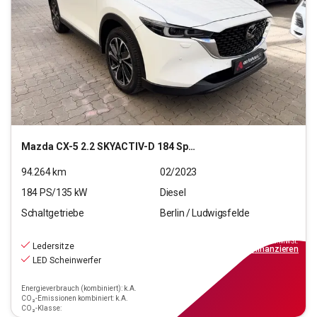
Mazda
CX-5 2.2 SKYACTIV-D 184 Sports-Line 2WD (EURO 6d)
94.264
km
02/2023
184
PS/
135
kW
Diesel
Schaltgetriebe
Berlin / Ludwigsfelde
20.220
€
inkl.MwSt.
Ledersitze
ab
182€
mtl.
finanzieren
LED Scheinwerfer
Energieverbrauch (kombiniert): k.A.
CO₂-Emissionen kombiniert: k.A.
CO₂-Klasse: