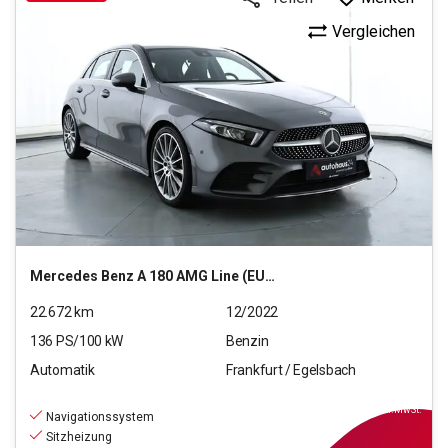
Vergleichen
Mercedes Benz
A 180 AMG Line (EURO 6d)
22.672
km
12/2022
136
PS/
100
kW
Benzin
Automatik
Frankfurt / Egelsbach
25.940
€
inkl.MwSt.
Navigationssystem
Sitzheizung