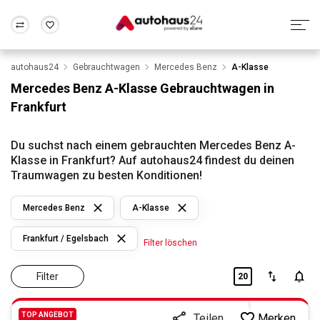
autohaus24
Gebrauchtwagen
Mercedes Benz
A-Klasse
Zum Antrag
Alle Fragen & Antworten
München
Berlin
Mercedes Benz A-Klasse Gebrauchtwagen in
Wir bewerten dein Auto
Rund um die Inzahlungnahme
Frankfurt
Frankfurt
Wuppertal
Du suchst nach einem gebrauchten Mercedes Benz A-
Klasse in Frankfurt? Auf autohaus24 findest du deinen
Traumwagen zu besten Konditionen!
Mercedes Benz
A-Klasse
Frankfurt / Egelsbach
Filter löschen
Filter
20
TOP ANGEBOT
Merken
Teilen