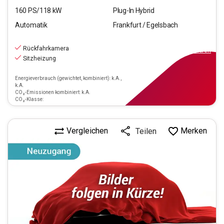
160
PS/
118
kW
Plug-In Hybrid
Automatik
Frankfurt / Egelsbach
23.470
€
inkl.MwSt.
Rückfahrkamera
ab
211€
mtl.
finanzieren
Sitzheizung
Energieverbrauch (gewichtet, kombiniert): k.A.,
k.A.
CO₂-Emissionen kombiniert: k.A.
CO₂-Klasse:
Vergleichen
Merken
Teilen