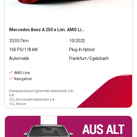
Mercedes Benz
A 250 e Lim. AMG Line (EURO 6d)
33.057
km
10/2022
160
PS/
118
kW
Plug-In Hybrid
Automatik
Frankfurt / Egelsbach
28.770
€
inkl.MwSt.
AMG Line
ab
199€
mtl.
finanzieren
Navigation
Energieverbrauch (gewichtet, kombiniert): k.A.,
k.A.
CO₂-Emissionen kombiniert: k.A.
CO₂-Klasse: