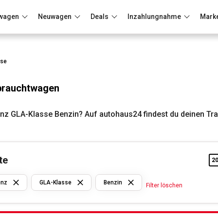
wagen
Neuwagen
Deals
Inzahlungnahme
Mark
Berlin
Frankfurt
Wuppertal
sse
brauchtwagen
z GLA-Klasse Benzin? Auf autohaus24 findest du deinen Tr
te
2
Mercedes
Benz
enz
GLA-Klasse
Benzin
Filter löschen
GLA-
Klasse