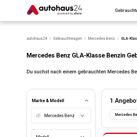
Gebraucht
Zum Antrag
Alle Fragen & Antworten
München
Wir bewerten dein Auto
autohaus24
Gebrauchtwagen
Rund um die Inzahlungnahme
Mercedes Benz
GLA-Kla
Mercedes Benz GLA-Klasse Benzin Ge
Du suchst nach einem gebrauchten Mercedes Ben
1
Angebo
Marke & Modell
Mercedes B
Mercedes Benz
Modell