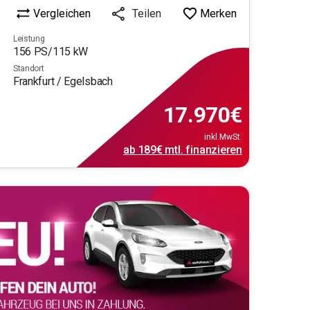
Vergleichen
Merken
Teilen
Leistung
156
PS/
115
kW
Standort
Frankfurt / Egelsbach
17.970
€
inkl.MwSt.
ab
189€
mtl.
finanzieren