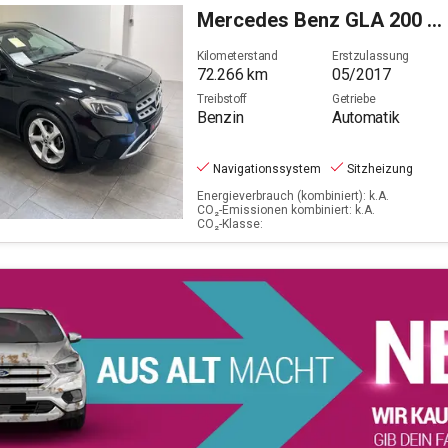
Mercedes Benz
GLA 200 Urban
Benzin
Filter löschen
Kilometerstand
Erstzulassung
72.266
km
05/2017
Treibstoff
Getriebe
Benzin
Automatik
Navigationssystem
Sitzheizung
Energieverbrauch (kombiniert): k.A.
CO₂-Emissionen kombiniert: k.A.
CO₂-Klasse: