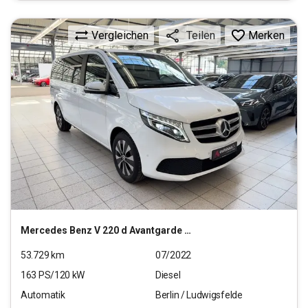
Vergleichen
Merken
Teilen
Mercedes Benz
V 220 d Avantgarde lang (EURO 6d)
53.729
km
07/2022
163
PS/
120
kW
Diesel
Automatik
Berlin / Ludwigsfelde