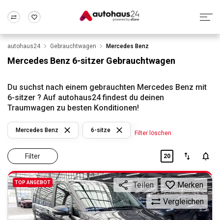
autohaus24
Gebrauchtwagen
Mercedes Benz
Zum Antrag
Alle Fragen & Antworten
München
Berlin
Mercedes Benz 6-sitzer Gebrauchtwagen
Wir bewerten dein Auto
Rund um die Inzahlungnahme
Frankfurt
Wuppertal
Du suchst nach einem gebrauchten Mercedes Benz mit
6-sitzer ? Auf autohaus24 findest du deinen
Traumwagen zu besten Konditionen!
Mercedes Benz
6-sitze
Filter löschen
Filter
20
TOP ANGEBOT
Merken
Teilen
Vergleichen