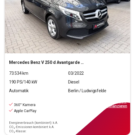
Mercedes Benz
V 250 d Avantgarde Edition kompakt (EURO 6d)
73.534
km
03/2022
190
PS/
140
kW
Diesel
Automatik
Berlin / Ludwigsfelde
41.880
€
inkl.MwSt.
360° Kamera
ab
377€
mtl.
finanzieren
Apple CarPlay
Energieverbrauch (kombiniert): k.A.
CO₂-Emissionen kombiniert: k.A.
CO₂-Klasse: