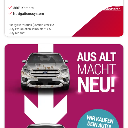
44.890
€
inkl.MwSt.
360°-Kamera
ab
499€
mtl.
finanzieren
Navigationssystem
Energieverbrauch (kombiniert): k.A.
CO₂-Emissionen kombiniert: k.A.
CO₂-Klasse: