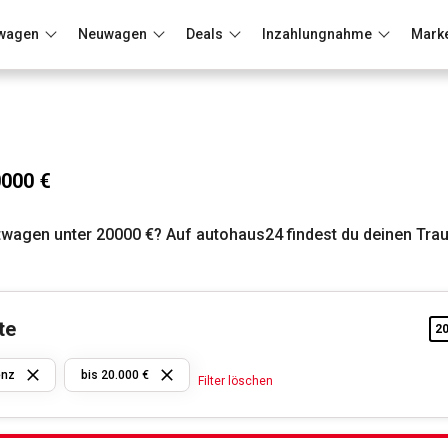
wagen
Neuwagen
Deals
Inzahlungnahme
Mark
Berlin
Frankfurt
Wuppertal
000 €
agen unter 20000 €? Auf autohaus24 findest du deinen Tra
te
2
Mercedes
Benz
enz
bis 20.000 €
Filter löschen
bis
20.000 €