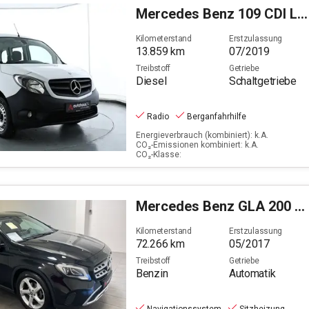
Filter löschen
Mercedes Benz
109 CDI Lang (A2) (M1) (EURO 6d-TEMP)
Kilometerstand
Erstzulassung
13.859
km
07/2019
Treibstoff
Getriebe
Diesel
Schaltgetriebe
Radio
Berganfahrhilfe
Energieverbrauch (kombiniert): k.A.
CO₂-Emissionen kombiniert: k.A.
CO₂-Klasse:
Mercedes Benz
GLA 200 Urban
Kilometerstand
Erstzulassung
72.266
km
05/2017
Treibstoff
Getriebe
Benzin
Automatik