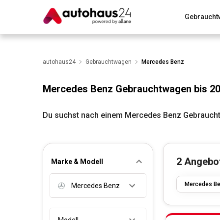
Gebraucht
Zum Antrag
Alle Fragen & Antworten
München
Wir bewerten dein Auto
autohaus24
Gebrauchtwagen
Rund um die Inzahlungnahme
Mercedes Benz
Mercedes Benz Gebrauchtwagen bis 20
Du suchst nach einem Mercedes Benz Gebrauchtw
2
Angebo
Marke & Modell
Mercedes B
Mercedes Benz
Modell