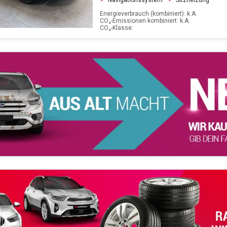
Navigationssystem
Sitzheizung
Energieverbrauch (kombiniert): k.A.
CO₂-Emissionen kombiniert: k.A.
CO₂-Klasse: