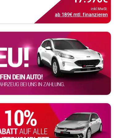
inkl.MwSt.
ab
189€
mtl.
finanzieren