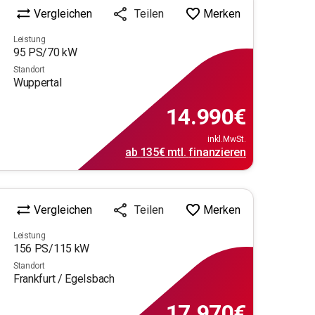
Vergleichen
Merken
Teilen
Leistung
95
PS/
70
kW
Standort
Wuppertal
14.990
€
inkl.MwSt.
ab
135€
mtl.
finanzieren
Vergleichen
Merken
Teilen
Leistung
156
PS/
115
kW
Standort
Frankfurt / Egelsbach
17.970
€