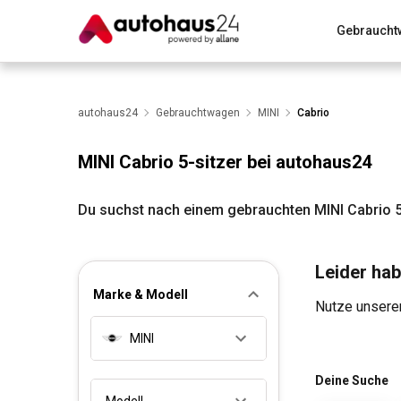
Gebraucht
Zum Antrag
Alle Fragen & Antworten
München
Wir bewerten dein Auto
autohaus24
Gebrauchtwagen
Rund um die Inzahlungnahme
MINI
Cabrio
MINI Cabrio 5-sitzer bei autohaus24
Du suchst nach einem gebrauchten MINI Cabrio 5
Leider hab
Marke & Modell
Nutze unseren
MINI
Deine Suche
Modell