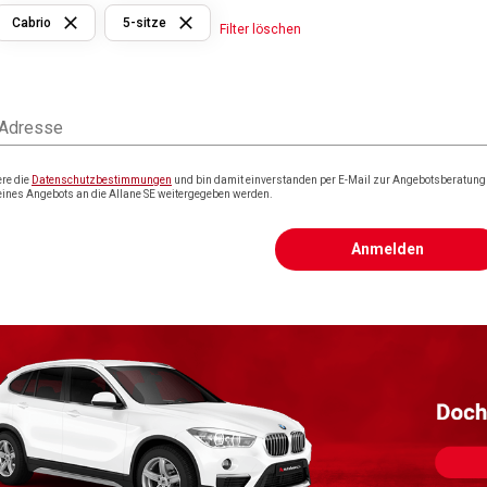
Cabrio
5-sitze
Filter löschen
 Adresse
ere die
Datenschutzbestimmungen
und bin damit einverstanden per E-Mail zur Angebotsberatung k
eines Angebots an die Allane SE weitergegeben werden.
Anmelden