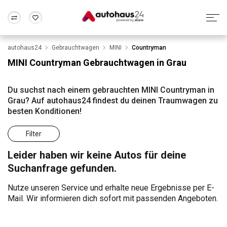
autohaus24
Gebrauchtwagen
MINI
Countryman
Zum Antrag
Alle Fragen & Antworten
München
Berlin
MINI Countryman Gebrauchtwagen in Grau
Wir bewerten dein Auto
Rund um die Inzahlungnahme
Frankfurt
Wuppertal
Du suchst nach einem gebrauchten MINI Countryman in
Grau? Auf autohaus24 findest du deinen Traumwagen zu
besten Konditionen!
Filter
Leider haben wir keine Autos für deine
Suchanfrage gefunden.
Nutze unseren Service und erhalte neue Ergebnisse per E-
Mail. Wir informieren dich sofort mit passenden Angeboten.