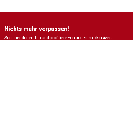
Nichts mehr verpassen!
Sei einer der ersten und profitiere von unseren exklusiven
Gebrauchtwagen Angeboten.
Ja, ich möchte den regelmäßigen Newsletter von autohaus24.de mit aktuellen
Informationen zu Neu- Gebrauchtwagen-Angeboten und Kfz-Zubehör der Allane SE, von den
mit Allane SE verbundenen
Konzernunternehmen
sowie
Partnern
erhalten. Näheres
erfahre ich in den
Datenschutzhinweisen
der Allane SE. Ich kann diese Einwilligung
jederzeit mit Wirkung für die Zukunft widerrufen.