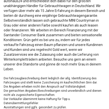
autohaus24 und entscheidest dich dabei für den größten
unabhängigen Händler für Gebrauchtwagen in Deutschland. Wir
verfügen über mehr als 15 Jahre Erfahrung in diesem Bereich und
bieten dir durchweg eine einjährige Gebrauchtwagengarantie.
Selbstverständlich lassen sich gebrauchte MINI Countryman in
Grau oder einer anderen Farbe sowohl kaufen als auch leasen
oder finanzieren. Wir arbeiten im Bereich Finanzierung mit der
Santander Consumer Bank zusammen und bieten sensationelle
Konditionen. Grün geht es bei uns zu, indem wir für jedes
verkaufte Fahrzeug einen Baum pflanzen und unsere Kundinnen
und Kunden sind uns regelrecht Gold wert, wenn wir
Zusatzservices wie die Zulassung oder auch die Lieferung von
Winterkompletträdern anbieten. Besuche uns gern an einem
unserer drei Standorte und gönne dir noch mehr Grau in deinem
Leben.
Die Fahrzeugbeschreibung dient lediglich der allg. Identifizierung des
Fahrzeuges und stellt keine Zusicherung im kaufrechtlichen Sinn dar.
Die Angaben erheben nicht den Anspruch auf Vollständigkeit.
Die gemachten Angaben/Beschreibungen sind unverbindlich und dienen
nicht als zugesicherte Eigenschaften.
Der Verkäufer übernimmt keine Haftung für Tipp u.
Datenübermittlungsfehler.
Ausstattungen sind ggfs. gesondert zu prüfen.