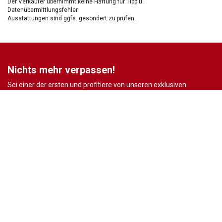
Der Verkäufer übernimmt keine Haftung für Tipp u.
Datenübermittlungsfehler.
Ausstattungen sind ggfs. gesondert zu prüfen.
Nichts mehr verpassen!
Sei einer der ersten und profitiere von unseren exklusiven
Gebrauchtwagen Angeboten.
Ja, ich möchte den regelmäßigen Newsletter von autohaus24.de mit aktuellen
Informationen zu Neu- Gebrauchtwagen-Angeboten und Kfz-Zubehör der Allane SE, von den
mit Allane SE verbundenen
Konzernunternehmen
sowie
Partnern
erhalten. Näheres
erfahre ich in den
Datenschutzhinweisen
der Allane SE. Ich kann diese Einwilligung
jederzeit mit Wirkung für die Zukunft widerrufen.