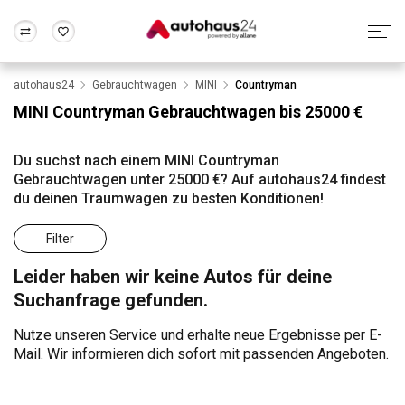
autohaus24
Gebrauchtwagen
MINI
Countryman
Zum Antrag
Alle Fragen & Antworten
München
Berlin
MINI Countryman Gebrauchtwagen bis 25000 €
Wir bewerten dein Auto
Rund um die Inzahlungnahme
Frankfurt
Wuppertal
Du suchst nach einem MINI Countryman
Gebrauchtwagen unter 25000 €? Auf autohaus24 findest
du deinen Traumwagen zu besten Konditionen!
Filter
Leider haben wir keine Autos für deine
Suchanfrage gefunden.
Nutze unseren Service und erhalte neue Ergebnisse per E-
Mail. Wir informieren dich sofort mit passenden Angeboten.