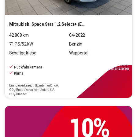
Mitsubishi
Space Star 1.2 Select+ (EURO 6d)
42.808
km
04/2022
71
PS/
52
kW
Benzin
Schaltgetriebe
Wuppertal
10.990
€
inkl.MwSt.
Rückfahrkamera
ab
99€
mtl.
finanzieren
Klima
Energieverbrauch (kombiniert): k.A.
CO₂-Emissionen kombiniert: k.A.
CO₂-Klasse: