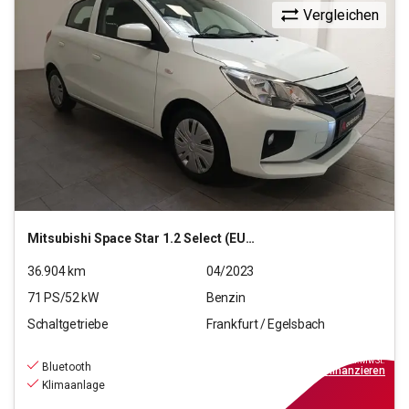
Vergleichen
Mitsubishi
Space Star 1.2 Select (EURO 6d)
36.904
km
04/2023
71
PS/
52
kW
Benzin
Schaltgetriebe
Frankfurt / Egelsbach
9.370
€
inkl.MwSt.
Bluetooth
ab
85€
mtl.
finanzieren
Klimaanlage