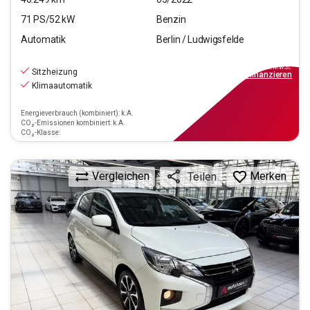
71
PS/
52
kW
Benzin
Automatik
Berlin / Ludwigsfelde
11.690
€
inkl.MwSt.
Sitzheizung
ab
106€
mtl.
finanzieren
Klimaautomatik
Energieverbrauch (kombiniert): k.A.
CO₂-Emissionen kombiniert: k.A.
CO₂-Klasse:
Vergleichen
Merken
Teilen