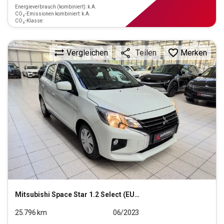
Energieverbrauch (kombiniert): k.A.
CO₂-Emissionen kombiniert: k.A.
CO₂-Klasse:
Vergleichen
Merken
Teilen
Mitsubishi
Space Star 1.2 Select (EURO 6d)
25.796
km
06/2023