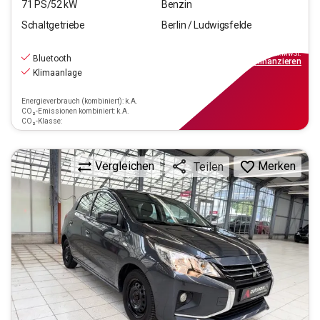
71
PS/
52
kW
Benzin
Schaltgetriebe
Berlin / Ludwigsfelde
9.790
€
inkl.MwSt.
Bluetooth
ab
88€
mtl.
finanzieren
Klimaanlage
Energieverbrauch (kombiniert): k.A.
CO₂-Emissionen kombiniert: k.A.
CO₂-Klasse:
Vergleichen
Merken
Teilen