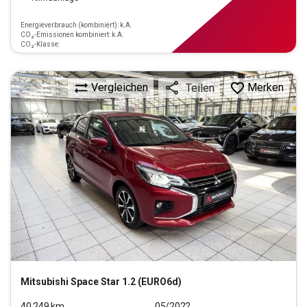
Energieverbrauch (kombiniert): k.A.
CO₂-Emissionen kombiniert: k.A.
CO₂-Klasse:
Vergleichen
Merken
Teilen
Mitsubishi
Space Star 1.2 (EURO6d)
40.249
km
05/2022