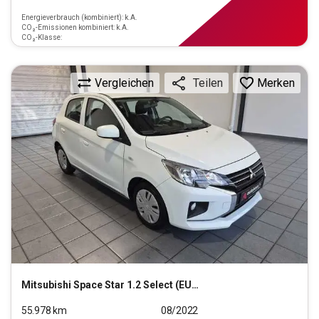
Energieverbrauch (kombiniert): k.A.
CO₂-Emissionen kombiniert: k.A.
CO₂-Klasse:
Vergleichen
Merken
Teilen
Mitsubishi
Space Star 1.2 Select (EURO 6d)
55.978
km
08/2022