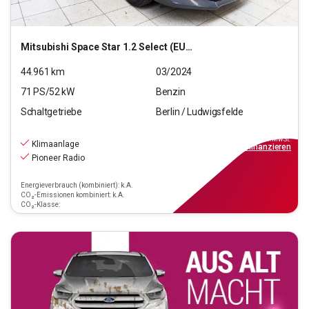
Mitsubishi
Space Star 1.2 Select (EURO 6d)
44.961
km
03/2024
71
PS/
52
kW
Benzin
Schaltgetriebe
Berlin / Ludwigsfelde
9.990
€
inkl.MwSt.
Klimaanlage
ab
90€
mtl.
finanzieren
Pioneer Radio
Energieverbrauch (kombiniert): k.A.
CO₂-Emissionen kombiniert: k.A.
CO₂-Klasse: