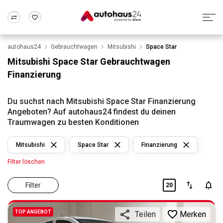
autohaus24
Gebrauchtwagen
Mitsubishi
Space Star
Zum Antrag
Alle Fragen & Antworten
München
Berlin
Mitsubishi Space Star Gebrauchtwagen
Wir bewerten dein Auto
Rund um die Inzahlungnahme
Finanzierung
Frankfurt
Wuppertal
Du suchst nach Mitsubishi Space Star Finanzierung
Angeboten? Auf autohaus24 findest du deinen
Traumwagen zu besten Konditionen
Mitsubishi
Space Star
Finanzierung
Filter löschen
Filter
20
TOP ANGEBOT
Merken
Teilen