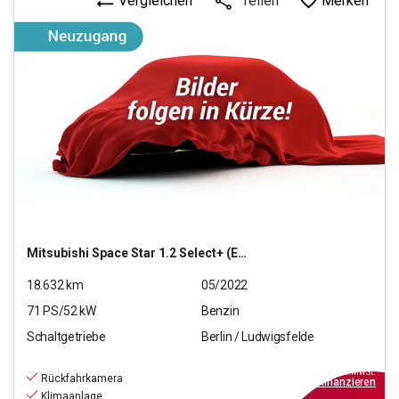
Vergleichen
Merken
Teilen
Mitsubishi
Space Star 1.2 Select+ (EURO 6d)
18.632
km
05/2022
71
PS/
52
kW
Benzin
Schaltgetriebe
Berlin / Ludwigsfelde
11.490
€
inkl.MwSt.
Rückfahrkamera
ab
104€
mtl.
finanzieren
Klimaanlage