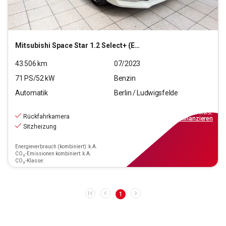
Mitsubishi
Space Star 1.2 Select+ (EURO 6d)
43.506
km
07/2023
71
PS/
52
kW
Benzin
Automatik
Berlin / Ludwigsfelde
13.990
€
inkl.MwSt.
Rückfahrkamera
ab
126€
mtl.
finanzieren
Sitzheizung
Energieverbrauch (kombiniert): k.A.
CO₂-Emissionen kombiniert: k.A.
CO₂-Klasse:
1