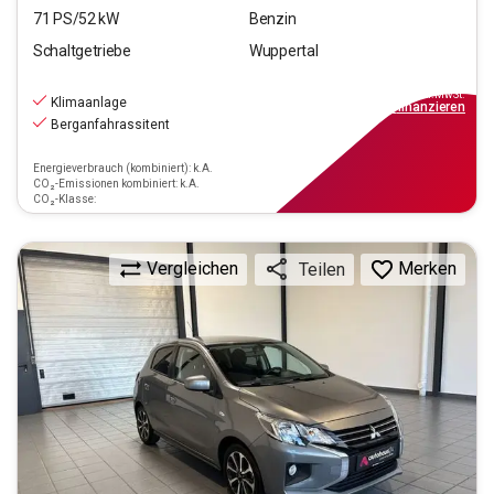
71
PS/
52
kW
Benzin
Schaltgetriebe
Wuppertal
10.970
€
inkl.MwSt.
Klimaanlage
ab
99€
mtl.
finanzieren
Berganfahrassitent
Energieverbrauch (kombiniert): k.A.
CO₂-Emissionen kombiniert: k.A.
CO₂-Klasse:
Vergleichen
Merken
Teilen