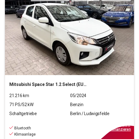
Mitsubishi
Space Star 1.2 Select (EURO 6d)
21.216
km
05/2024
71
PS/
52
kW
Benzin
Schaltgetriebe
Berlin / Ludwigsfelde
10.290
€
inkl.MwSt.
Bluetooth
ab
93€
mtl.
finanzieren
Klimaanlage