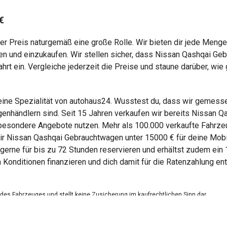
€
r Preis naturgemäß eine große Rolle. Wir bieten dir jede Meng
n und einzukaufen. Wir stellen sicher, dass Nissan Qashqai Geb
ahrt ein. Vergleiche jederzeit die Preise und staune darüber, wi
ine Spezialität von autohaus24. Wusstest du, dass wir gemesse
nhändlern sind. Seit 15 Jahren verkaufen wir bereits Nissan Q
 besondere Angebote nutzen. Mehr als 100.000 verkaufte Fahrze
wir Nissan Qashqai Gebrauchtwagen unter 15000 € für deine Mobili
gerne für bis zu 72 Stunden reservieren und erhältst zudem ein
n Konditionen finanzieren und dich damit für die Ratenzahlung en
g des Fahrzeuges und stellt keine Zusicherung im kaufrechtlichen Sinn dar.
dienen nicht als zugesicherte Eigenschaften.
ungsfehler.