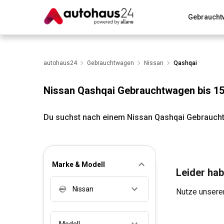
Gebraucht
Zum Antrag
Alle Fragen & Antworten
München
Wir bewerten dein Auto
autohaus24
Gebrauchtwagen
Rund um die Inzahlungnahme
Nissan
Qashqai
Nissan Qashqai Gebrauchtwagen bis 1
Du suchst nach einem Nissan Qashqai Gebraucht
Marke & Modell
Leider hab
Nissan
Nutze unseren
Modell