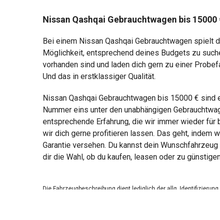
Nissan Qashqai Gebrauchtwagen bis 15000 
Bei einem Nissan Qashqai Gebrauchtwagen spielt de
Möglichkeit, entsprechend deines Budgets zu suche
vorhanden sind und laden dich gern zu einer Probef
Und das in erstklassiger Qualität.
Nissan Qashqai Gebrauchtwagen bis 15000 € sind e
Nummer eins unter den unabhängigen Gebrauchtwage
entsprechende Erfahrung, die wir immer wieder für
wir dich gerne profitieren lassen. Das geht, indem 
Garantie versehen. Du kannst dein Wunschfahrzeug 
dir die Wahl, ob du kaufen, leasen oder zu günstige
Die Fahrzeugbeschreibung dient lediglich der allg. Identifizierun
Die Angaben erheben nicht den Anspruch auf Vollständigkeit.
Die gemachten Angaben/Beschreibungen sind unverbindlich und 
Der Verkäufer übernimmt keine Haftung für Tipp u. Datenübermittl