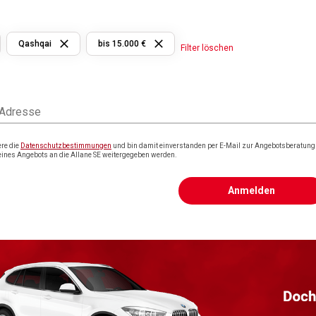
Qashqai
bis 15.000 €
Filter löschen
 Adresse
ere die
Datenschutzbestimmungen
und bin damit einverstanden per E-Mail zur Angebotsberatung k
eines Angebots an die Allane SE weitergegeben werden.
Anmelden