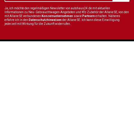
Ja, ich möchte den regelmäßigen Newsletter von autohaus24.de mit aktuellen
Informationen zu Neu- Gebrauchtwagen-Angeboten und Kfz-Zubehör der Allane SE, von den
mit Allane SE verbundenen
Konzernunternehmen
sowie
Partnern
erhalten. Näheres
erfahre ich in den
Datenschutzhinweisen
der Allane SE. Ich kann diese Einwilligung
jederzeit mit Wirkung für die Zukunft widerrufen.
Wir sind immer für dich da
Tel.:
+49 89 70 80 84 84
E-Mail:
info@autohaus24.de