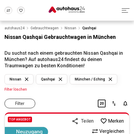
autohaus24
Gebrauchtwagen
Nissan
Qashqai
Zum Antrag
Alle Fragen & Antworten
München
Berlin
Nissan Qashqai Gebrauchtwagen in München
Wir bewerten dein Auto
Rund um die Inzahlungnahme
Frankfurt
Wuppertal
Du suchst nach einem gebrauchten Nissan Qashqai in
München? Auf autohaus24 findest du deinen
Traumwagen zu besten Konditionen!
Nissan
Qashqai
München / Eching
Filter löschen
Filter
20
TOP ANGEBOT
Merken
Teilen
Vergleichen