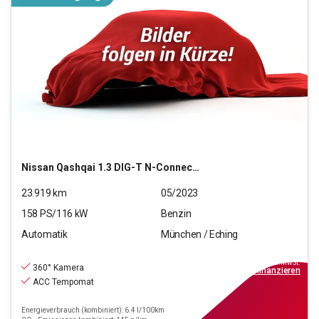
Nissan
Qashqai 1.3 DIG-T N-Connecta
23.919
km
05/2023
158
PS/
116
kW
Benzin
Automatik
München / Eching
23.880
€
inkl.MwSt.
360° Kamera
ab
279€
mtl.
finanzieren
ACC Tempomat
Energieverbrauch (kombiniert): 6.4 l/100km