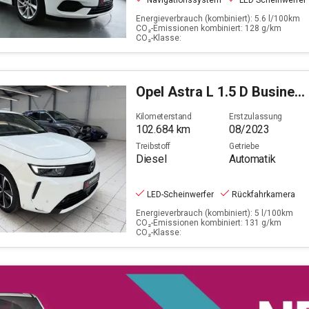
Navigationssystem
LED Scheinwerfer
Energieverbrauch (kombiniert): 5.6 l/100km
CO₂-Emissionen kombiniert: 128 g/km
CO₂-Klasse:
Opel
Astra L 1.5 D Business Elegance (EURO 6e)
Kilometerstand
Erstzulassung
102.684
km
08/2023
Treibstoff
Getriebe
Diesel
Automatik
LED-Scheinwerfer
Rückfahrkamera
Energieverbrauch (kombiniert): 5 l/100km
CO₂-Emissionen kombiniert: 131 g/km
CO₂-Klasse: