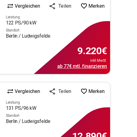
Vergleichen
Merken
Teilen
Leistung
122
PS/
90
kW
Standort
Berlin / Ludwigsfelde
9.220
€
inkl.MwSt.
ab
77€
mtl.
finanzieren
Vergleichen
Merken
Teilen
Leistung
131
PS/
96
kW
Standort
Berlin / Ludwigsfelde
12.890
€