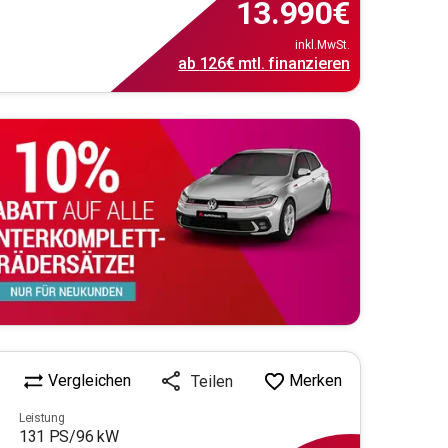
13.990
€
inkl.MwSt.
ab
126€
mtl.
finanzieren
Vergleichen
Merken
Teilen
Leistung
131
PS/
96
kW