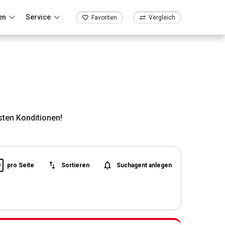
en
Service
Favoriten
Vergleich
sten Konditionen!
0
pro Seite
Sortieren
Suchagent anlegen