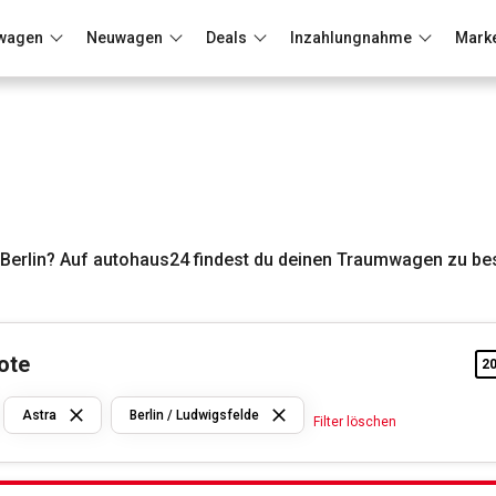
wagen
Neuwagen
Deals
Inzahlungnahme
Mark
Berlin
Frankfurt
Wuppertal
 Berlin? Auf autohaus24 findest du deinen Traumwagen zu be
ote
2
Opel
Astra
Berlin / Ludwigsfelde
Filter löschen
Astra
Berlin /