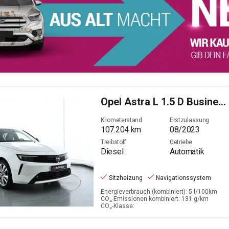
Opel
Astra L 1.5 D Business Elegance (EURO 6e)
Kilometerstand
Erstzulassung
107.204
km
08/2023
Treibstoff
Getriebe
Diesel
Automatik
Sitzheizung
Navigationssystem
Energieverbrauch (kombiniert): 5 l/100km
CO₂-Emissionen kombiniert: 131 g/km
CO₂-Klasse: