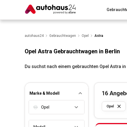
Gebraucht
Zum Antrag
Alle Fragen & Antworten
München
Wir bewerten dein Auto
autohaus24
Gebrauchtwagen
Rund um die Inzahlungnahme
Opel
Astra
Opel Astra Gebrauchtwagen in Berlin
Du suchst nach einem gebrauchten Opel Astra in
16
Angeb
Marke & Modell
Opel
Opel
Modell