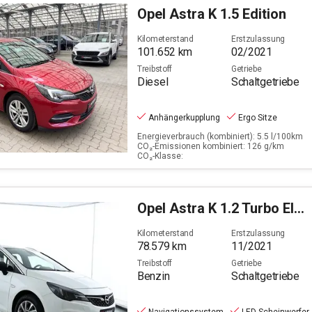
Ludwigsfelde
Opel
Astra K 1.5 Edition
Filter löschen
Kilometerstand
Erstzulassung
101.652
km
02/2021
Treibstoff
Getriebe
Diesel
Schaltgetriebe
Anhängerkupplung
Ergo Sitze
Energieverbrauch (kombiniert): 5.5 l/100km
CO₂-Emissionen kombiniert: 126 g/km
CO₂-Klasse:
Opel
Astra K 1.2 Turbo Elegance (EURO 6d)
Kilometerstand
Erstzulassung
78.579
km
11/2021
Treibstoff
Getriebe
Benzin
Schaltgetriebe