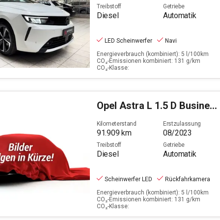
Treibstoff
Getriebe
Diesel
Automatik
LED Scheinwerfer
Navi
Energieverbrauch (kombiniert): 5 l/100km
CO₂-Emissionen kombiniert: 131 g/km
CO₂-Klasse:
Opel
Astra L 1.5 D Business Elegance (EURO 6e)
Kilometerstand
Erstzulassung
91.909
km
08/2023
Treibstoff
Getriebe
Diesel
Automatik
Scheinwerfer LED
Rückfahrkamera
Energieverbrauch (kombiniert): 5 l/100km
CO₂-Emissionen kombiniert: 131 g/km
CO₂-Klasse: