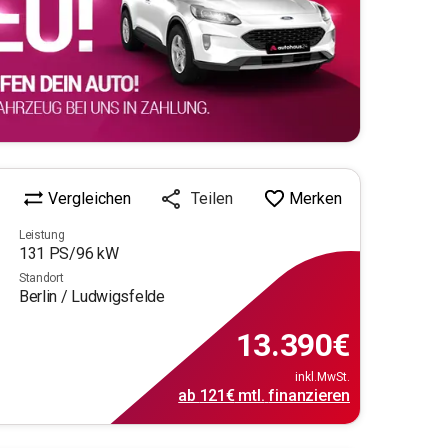
Vergleichen
Merken
Teilen
Leistung
131
PS/
96
kW
Standort
Berlin / Ludwigsfelde
13.390
€
inkl.MwSt.
ab
121€
mtl.
finanzieren