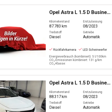
Opel
Astra L 1.5 D Business Elegance (EURO 6e)
Kilometerstand
Erstzulassung
87.783
km
08/2023
Treibstoff
Getriebe
Diesel
Automatik
Rückfahrkamera
LED Scheinwerfer
Energieverbrauch (kombiniert): 5 l/100km
CO₂-Emissionen kombiniert: 131 g/km
CO₂-Klasse:
Opel
Astra L 1.5 D Business Elegance (EURO 6e)
Kilometerstand
Erstzulassung
88.317
km
08/2023
Treibstoff
Getriebe
Diesel
Automatik