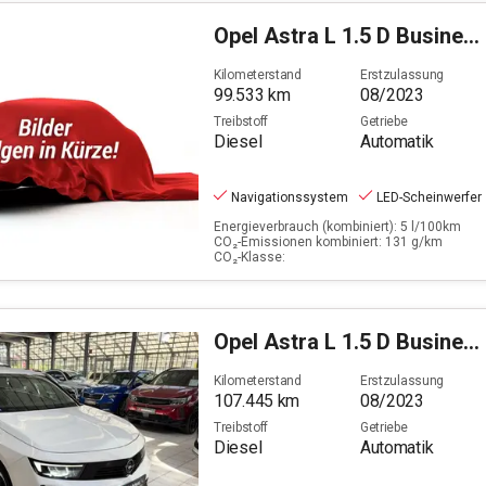
Opel
Astra L 1.5 D Business Elegance (EURO 6e)
Kilometerstand
Erstzulassung
99.533
km
08/2023
Treibstoff
Getriebe
Diesel
Automatik
Navigationssystem
LED-Scheinwerfer
Energieverbrauch (kombiniert): 5 l/100km
CO₂-Emissionen kombiniert: 131 g/km
CO₂-Klasse:
Opel
Astra L 1.5 D Business Elegance (EURO 6e)
Kilometerstand
Erstzulassung
107.445
km
08/2023
Treibstoff
Getriebe
Diesel
Automatik