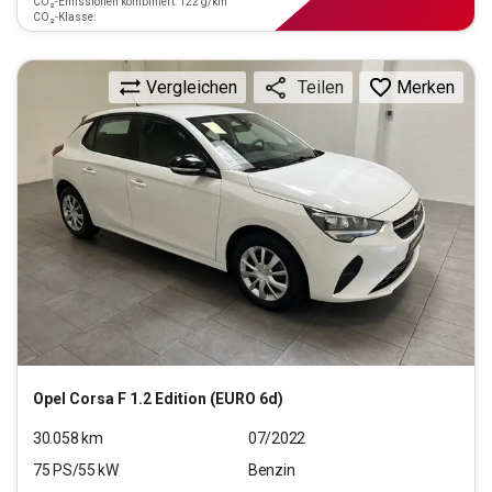
CO₂-Emissionen kombiniert: 122 g/km
CO₂-Klasse:
Vergleichen
Merken
Teilen
Opel
Corsa F 1.2 Edition (EURO 6d)
30.058
km
07/2022
75
PS/
55
kW
Benzin