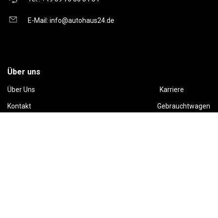
E-Mail:
info@autohaus24.de
Über uns
Über Uns
Karriere
Kontakt
Gebrauchtwagen
Automarken
Ratgeber
Auto Leasing
Inzahlungnahme
Barrierefreiheitserklärung
Folge uns