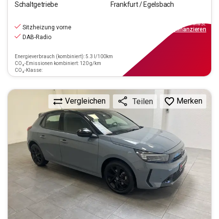
Schaltgetriebe
Frankfurt / Egelsbach
12.940
€
inkl.MwSt.
Sitzheizung vorne
ab
89€
mtl.
finanzieren
DAB-Radio
Energieverbrauch (kombiniert): 5.3 l/100km
CO₂-Emissionen kombiniert: 120 g/km
CO₂-Klasse:
Vergleichen
Merken
Teilen