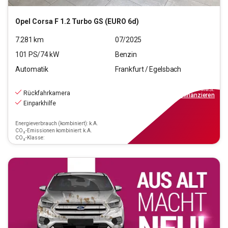
Opel
Corsa F 1.2 Turbo GS (EURO 6d)
7.281
km
07/2025
101
PS/
74
kW
Benzin
Automatik
Frankfurt / Egelsbach
19.970
€
inkl.MwSt.
Rückfahrkamera
ab
139€
mtl.
finanzieren
Einparkhilfe
Energieverbrauch (kombiniert): k.A.
CO₂-Emissionen kombiniert: k.A.
CO₂-Klasse: