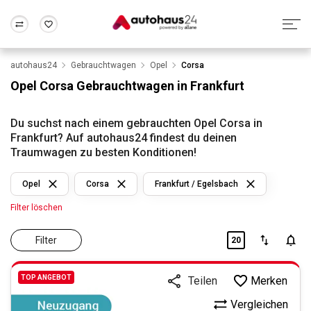
autohaus24
Gebrauchtwagen
Opel
Corsa
Zum Antrag
Alle Fragen & Antworten
München
Berlin
Opel Corsa Gebrauchtwagen in Frankfurt
Wir bewerten dein Auto
Rund um die Inzahlungnahme
Frankfurt
Wuppertal
Du suchst nach einem gebrauchten Opel Corsa in
Frankfurt? Auf autohaus24 findest du deinen
Traumwagen zu besten Konditionen!
Opel
Corsa
Frankfurt / Egelsbach
Filter löschen
Filter
20
TOP ANGEBOT
Merken
Teilen
Vergleichen