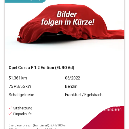
Opel
Corsa F 1.2 Edition (EURO 6d)
51.361
km
06/2022
75
PS/
55
kW
Benzin
Schaltgetriebe
Frankfurt / Egelsbach
11.970
€
inkl.MwSt.
Sitzheizung
ab
108€
mtl.
finanzieren
Einparkhilfe
Energieverbrauch (kombiniert): 5.4 l/100km