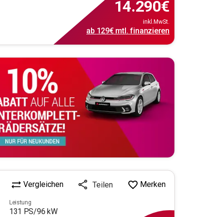
14.290
€
inkl.MwSt.
ab
129€
mtl.
finanzieren
Vergleichen
Merken
Teilen
Leistung
131
PS/
96
kW