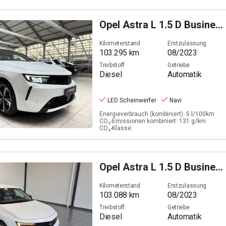
Opel
Astra L 1.5 D Business Elegance (EURO 6e)
Kilometerstand
Erstzulassung
103.295
km
08/2023
Treibstoff
Getriebe
Diesel
Automatik
LED Scheinwerfer
Navi
Energieverbrauch (kombiniert): 5 l/100km
CO₂-Emissionen kombiniert: 131 g/km
CO₂-Klasse:
Opel
Astra L 1.5 D Business Elegance (EURO 6e)
Kilometerstand
Erstzulassung
103.088
km
08/2023
Treibstoff
Getriebe
Diesel
Automatik