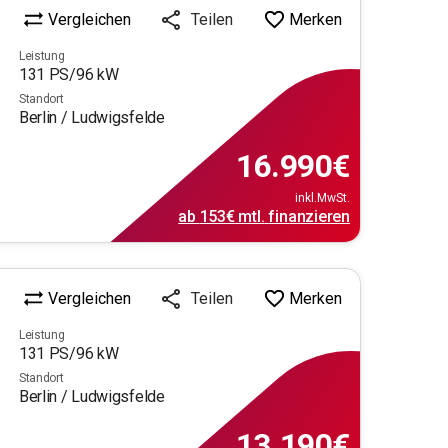
Vergleichen
Merken
Teilen
Leistung
131
PS/
96
kW
Standort
Berlin / Ludwigsfelde
16.990
€
inkl.MwSt.
ab
153€
mtl.
finanzieren
Vergleichen
Merken
Teilen
Leistung
131
PS/
96
kW
Standort
Berlin / Ludwigsfelde
13.190
€