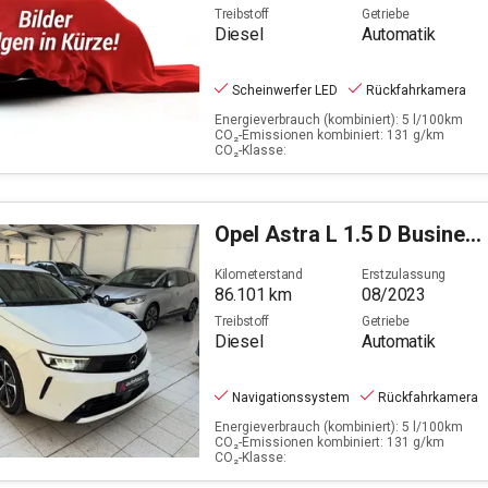
Treibstoff
Getriebe
Diesel
Automatik
Scheinwerfer LED
Rückfahrkamera
Energieverbrauch (kombiniert): 5 l/100km
CO₂-Emissionen kombiniert: 131 g/km
CO₂-Klasse:
Opel
Astra L 1.5 D Business Elegance (EURO 6e)
Kilometerstand
Erstzulassung
86.101
km
08/2023
Treibstoff
Getriebe
Diesel
Automatik
Navigationssystem
Rückfahrkamera
Energieverbrauch (kombiniert): 5 l/100km
CO₂-Emissionen kombiniert: 131 g/km
CO₂-Klasse: