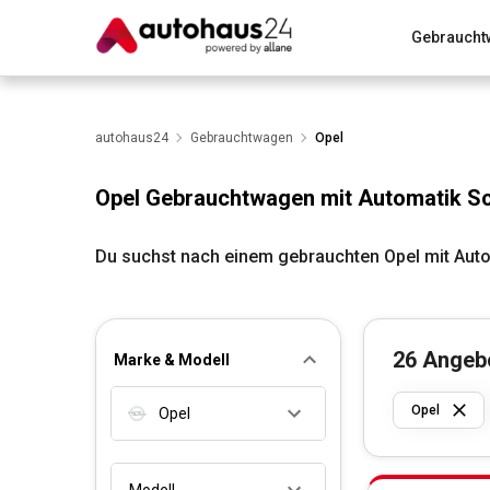
Gebraucht
Zum Antrag
Alle Fragen & Antworten
München
Wir bewerten dein Auto
autohaus24
Gebrauchtwagen
Rund um die Inzahlungnahme
Opel
Opel Gebrauchtwagen mit Automatik S
Du suchst nach einem gebrauchten Opel mit Auto
26
Angeb
Marke & Modell
Opel
Opel
Modell