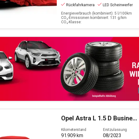
Rückfahrkamera
LED Scheinwerfer
Energieverbrauch (kombiniert): 5 l/100km
CO₂-Emissionen kombiniert: 131 g/km
CO₂-Klasse:
Opel
Astra L 1.5 D Business Elegance (EURO 6e)
Kilometerstand
Erstzulassung
91.909
km
08/2023