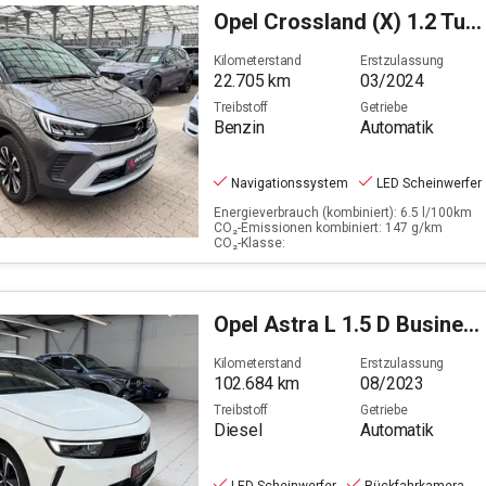
Opel
Crossland (X) 1.2 Turbo Elegance (EURO 6e)
Kilometerstand
Erstzulassung
22.705
km
03/2024
Treibstoff
Getriebe
Benzin
Automatik
Navigationssystem
LED Scheinwerfer
Energieverbrauch (kombiniert): 6.5 l/100km
CO₂-Emissionen kombiniert: 147 g/km
CO₂-Klasse:
Opel
Astra L 1.5 D Business Elegance (EURO 6e)
Kilometerstand
Erstzulassung
102.684
km
08/2023
Treibstoff
Getriebe
Diesel
Automatik