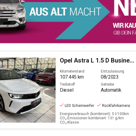
Opel
Astra L 1.5 D Business Elegance (EURO 6e)
Kilometerstand
Erstzulassung
107.445
km
08/2023
Treibstoff
Getriebe
Diesel
Automatik
LED Scheinwerfer
Rückfahrkamera
Energieverbrauch (kombiniert): 5 l/100km
CO₂-Emissionen kombiniert: 131 g/km
CO₂-Klasse: