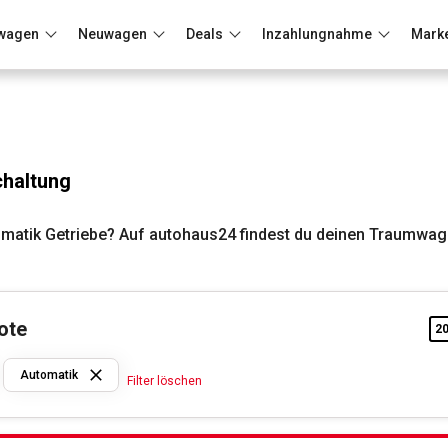
wagen
Neuwagen
Deals
Inzahlungnahme
Mark
Berlin
Frankfurt
Wuppertal
chaltung
matik Getriebe? Auf autohaus24 findest du deinen Traumwag
ote
2
Opel
Automatik
Filter löschen
Automatik
Filter löschen