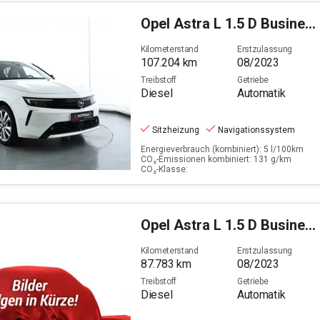
Opel
Astra L 1.5 D Business Elegance (EURO 6e)
Kilometerstand
Erstzulassung
107.204
km
08/2023
Treibstoff
Getriebe
Diesel
Automatik
Sitzheizung
Navigationssystem
Energieverbrauch (kombiniert): 5 l/100km
CO₂-Emissionen kombiniert: 131 g/km
CO₂-Klasse:
Opel
Astra L 1.5 D Business Elegance (EURO 6e)
Kilometerstand
Erstzulassung
87.783
km
08/2023
Treibstoff
Getriebe
Diesel
Automatik