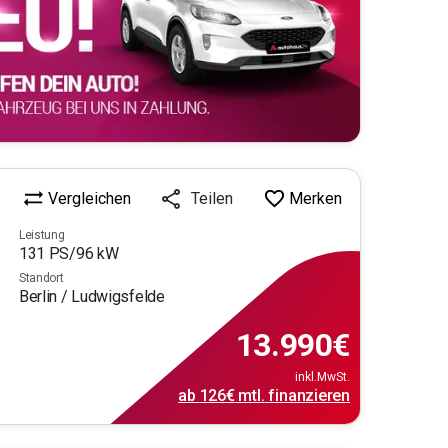
Vergleichen
Merken
Teilen
Leistung
131
PS/
96
kW
Standort
Berlin / Ludwigsfelde
13.990
€
inkl.MwSt.
ab
126€
mtl.
finanzieren