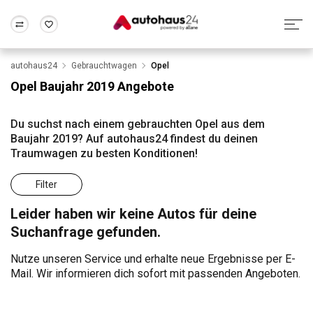
autohaus24
Gebrauchtwagen
Opel
Zum Antrag
Alle Fragen & Antworten
München
Berlin
Opel Baujahr 2019 Angebote
Wir bewerten dein Auto
Rund um die Inzahlungnahme
Frankfurt
Wuppertal
Du suchst nach einem gebrauchten Opel aus dem
Baujahr 2019? Auf autohaus24 findest du deinen
Traumwagen zu besten Konditionen!
Filter
Leider haben wir keine Autos für deine
Suchanfrage gefunden.
Nutze unseren Service und erhalte neue Ergebnisse per E-
Mail. Wir informieren dich sofort mit passenden Angeboten.