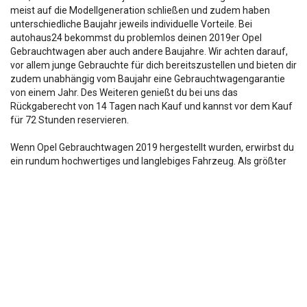
meist auf die Modellgeneration schließen und zudem haben
unterschiedliche Baujahr jeweils individuelle Vorteile. Bei
autohaus24 bekommst du problemlos deinen 2019er Opel
Gebrauchtwagen aber auch andere Baujahre. Wir achten darauf,
vor allem junge Gebrauchte für dich bereitszustellen und bieten dir
zudem unabhängig vom Baujahr eine Gebrauchtwagengarantie
von einem Jahr. Des Weiteren genießt du bei uns das
Rückgaberecht von 14 Tagen nach Kauf und kannst vor dem Kauf
für 72 Stunden reservieren.
Wenn Opel Gebrauchtwagen 2019 hergestellt wurden, erwirbst du
ein rundum hochwertiges und langlebiges Fahrzeug. Als größter
unabhängiger Gebrauchtwagenhändler Deutschlands und mit
mehr als 15 Jahren Erfahrung in diesem Bereich schauen wir vor
dem Verkauf genau hin und stellen einen einwandfreien Zustand
sicher. Tag für Tag führen wir mehr als 50 Probefahrten an einem
unserer drei Standorte durch und lassen dich gerne in einen Opel
Gebrauchtwagen aus dem Jahr 2019 einsteigen. Wer will, greift
direkt zu oder entscheidet sich für das Leasing oder eine
Finanzierung zu erstklassigen Konditionen. Eine Besonderheit
besteht in unserem Zulassungsservice und Produkten wie
Winterkompletträdern, die wir auf Wunsch zu deinem 2019er Opel