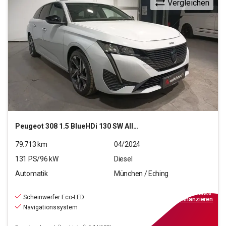
Vergleichen
Peugeot
308 1.5 BlueHDi 130 SW Allure Pack
79.713
km
04/2024
131
PS/
96
kW
Diesel
Automatik
München / Eching
17.880
€
inkl.MwSt.
Scheinwerfer Eco-LED
ab
161€
mtl.
finanzieren
Navigationssystem