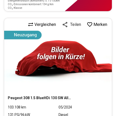
Energieverbrauch (kombiniert): 5.1 l/100km
CO₂-Emissionen kombiniert: 134 g/km
CO₂-Klasse:
Vergleichen
Merken
Teilen
Peugeot
308 1.5 BlueHDi 130 SW Allure Pack (EURO 6d)
103.108
km
05/2024
131
PS/
96
kW
Diesel