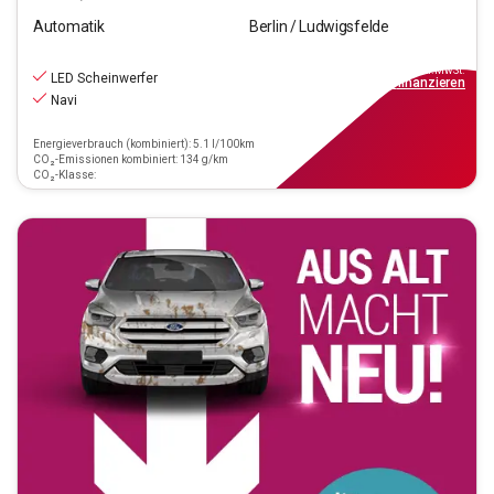
Automatik
Berlin / Ludwigsfelde
16.890
€
inkl.MwSt.
LED Scheinwerfer
ab
152€
mtl.
finanzieren
Navi
Energieverbrauch (kombiniert): 5.1 l/100km
CO₂-Emissionen kombiniert: 134 g/km
CO₂-Klasse: