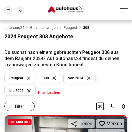
autohaus24
Gebrauchtwagen
Peugeot
308
Zum Antrag
Alle Fragen & Antworten
München
Berlin
2024 Peugeot 308 Angebote
Wir bewerten dein Auto
Rund um die Inzahlungnahme
Frankfurt
Wuppertal
Du suchst nach einem gebrauchten Peugeot 308 aus
dem Baujahr 2024? Auf autohaus24 findest du deinen
Traumwagen zu besten Konditionen!
Peugeot
308
von 2024
bis 2024
Filter löschen
Filter
20
TOP ANGEBOT
Merken
Teilen