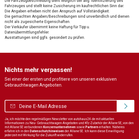
Die Fahrzeugbeschreibung dient lediglich der allg. Identifizierung des
Fahrzeuges und stellt keine Zusicherung im kaufrechtlichen Sinn dar.
Die Angaben erheben nicht den Anspruch auf Vollständigkeit.
Die gemachten Angaben/Beschreibungen sind unverbindlich und dienen
nicht als zugesicherte Eigenschaften.
Der Verkäufer übernimmt keine Haftung für Tipp u.
Datenübermittlungsfehler.
Ausstattungen sind ggfs. gesondert zu prüfen.
Nichts mehr verpassen!
Sei einer der ersten und profitiere von unseren exklusiven
Gebrauchtwagen Angeboten.
Ja, ich möchte den regelmäßigen Newsletter von autohaus24.de mit aktuellen
Informationen zu Neu- Gebrauchtwagen-Angeboten und Kfz-Zubehör der Allane SE, von den
mit Allane SE verbundenen
Konzernunternehmen
sowie
Partnern
erhalten. Näheres
erfahre ich in den
Datenschutzhinweisen
der Allane SE. Ich kann diese Einwilligung
jederzeit mit Wirkung für die Zukunft widerrufen.