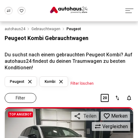
autohaus24
Gebrauchtwagen
Peugeot
Zum Antrag
Alle Fragen & Antworten
München
Berlin
Peugeot Kombi Gebrauchtwagen
Wir bewerten dein Auto
Rund um die Inzahlungnahme
Frankfurt
Wuppertal
Du suchst nach einem gebrauchten Peugeot Kombi? Auf
autohaus24 findest du deinen Traumwagen zu besten
Konditionen!
Peugeot
Kombi
Filter löschen
Filter
20
TOP ANGEBOT
Merken
Teilen
Vergleichen