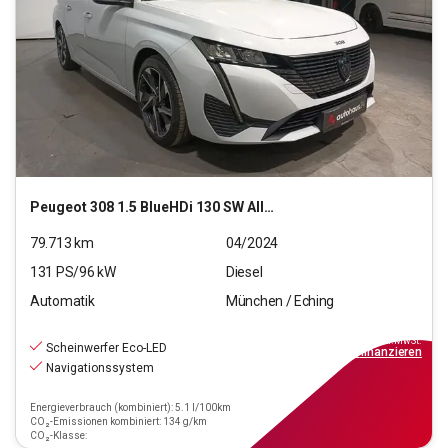
Peugeot
308 1.5 BlueHDi 130 SW Allure Pack
79.713
km
04/2024
131
PS/
96
kW
Diesel
Automatik
München / Eching
17.880
€
inkl.MwSt.
Scheinwerfer Eco-LED
ab
161€
mtl.
finanzieren
Navigationssystem
Energieverbrauch (kombiniert): 5.1 l/100km
CO₂-Emissionen kombiniert: 134 g/km
CO₂-Klasse: