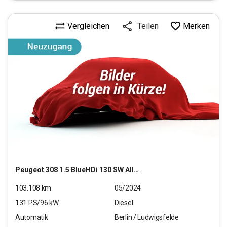
Vergleichen
Merken
Teilen
Peugeot
308 1.5 BlueHDi 130 SW Allure Pack (EURO 6d)
103.108
km
05/2024
131
PS/
96
kW
Diesel
Automatik
Berlin / Ludwigsfelde