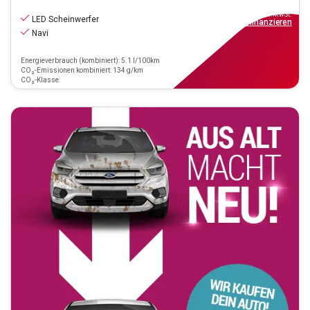
16.890
€
inkl.MwSt.
LED Scheinwerfer
ab
152€
mtl.
finanzieren
Navi
Energieverbrauch (kombiniert): 5.1 l/100km
CO₂-Emissionen kombiniert: 134 g/km
CO₂-Klasse: