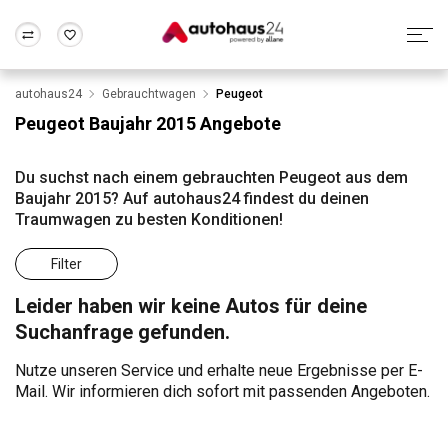
autohaus24
Gebrauchtwagen
Peugeot
Zum Antrag
Alle Fragen & Antworten
München
Berlin
Peugeot Baujahr 2015 Angebote
Wir bewerten dein Auto
Rund um die Inzahlungnahme
Frankfurt
Wuppertal
Du suchst nach einem gebrauchten Peugeot aus dem
Baujahr 2015? Auf autohaus24 findest du deinen
Traumwagen zu besten Konditionen!
Filter
Leider haben wir keine Autos für deine
Suchanfrage gefunden.
Nutze unseren Service und erhalte neue Ergebnisse per E-
Mail. Wir informieren dich sofort mit passenden Angeboten.