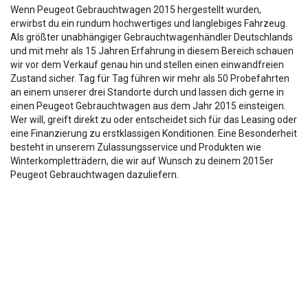
Wenn Peugeot Gebrauchtwagen 2015 hergestellt wurden,
erwirbst du ein rundum hochwertiges und langlebiges Fahrzeug.
Als größter unabhängiger Gebrauchtwagenhändler Deutschlands
und mit mehr als 15 Jahren Erfahrung in diesem Bereich schauen
wir vor dem Verkauf genau hin und stellen einen einwandfreien
Zustand sicher. Tag für Tag führen wir mehr als 50 Probefahrten
an einem unserer drei Standorte durch und lassen dich gerne in
einen Peugeot Gebrauchtwagen aus dem Jahr 2015 einsteigen.
Wer will, greift direkt zu oder entscheidet sich für das Leasing oder
eine Finanzierung zu erstklassigen Konditionen. Eine Besonderheit
besteht in unserem Zulassungsservice und Produkten wie
Winterkompletträdern, die wir auf Wunsch zu deinem 2015er
Peugeot Gebrauchtwagen dazuliefern.
Die Fahrzeugbeschreibung dient lediglich der allg. Identifizierung des
Fahrzeuges und stellt keine Zusicherung im kaufrechtlichen Sinn dar.
Die Angaben erheben nicht den Anspruch auf Vollständigkeit.
Die gemachten Angaben/Beschreibungen sind unverbindlich und dienen
nicht als zugesicherte Eigenschaften.
Der Verkäufer übernimmt keine Haftung für Tipp u.
Datenübermittlungsfehler.
Ausstattungen sind ggfs. gesondert zu prüfen.