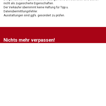
nicht als zugesicherte Eigenschaften.
Der Verkäufer übernimmt keine Haftung für Tipp u.
Datenübermittlungsfehler.
Ausstattungen sind ggfs. gesondert zu prüfen.
Nichts mehr verpassen!
Sei einer der ersten und profitiere von unseren exklusiven
Gebrauchtwagen Angeboten.
Ja, ich möchte den regelmäßigen Newsletter von autohaus24.de mit aktuellen
Informationen zu Neu- Gebrauchtwagen-Angeboten und Kfz-Zubehör der Allane SE, von den
mit Allane SE verbundenen
Konzernunternehmen
sowie
Partnern
erhalten. Näheres
erfahre ich in den
Datenschutzhinweisen
der Allane SE. Ich kann diese Einwilligung
jederzeit mit Wirkung für die Zukunft widerrufen.