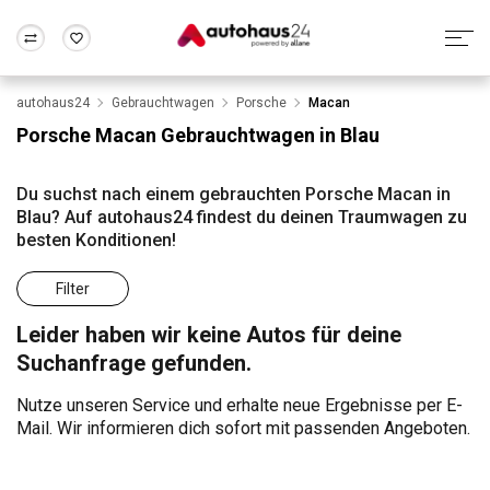
autohaus24
Gebrauchtwagen
Porsche
Macan
Zum Antrag
Alle Fragen & Antworten
München
Berlin
Porsche Macan Gebrauchtwagen in Blau
Wir bewerten dein Auto
Rund um die Inzahlungnahme
Frankfurt
Wuppertal
Du suchst nach einem gebrauchten Porsche Macan in
Blau? Auf autohaus24 findest du deinen Traumwagen zu
besten Konditionen!
Filter
Leider haben wir keine Autos für deine
Suchanfrage gefunden.
Nutze unseren Service und erhalte neue Ergebnisse per E-
Mail. Wir informieren dich sofort mit passenden Angeboten.