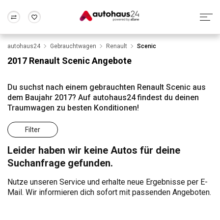
autohaus24
Gebrauchtwagen
Renault
Scenic
Zum Antrag
Alle Fragen & Antworten
München
Berlin
2017 Renault Scenic Angebote
Wir bewerten dein Auto
Rund um die Inzahlungnahme
Frankfurt
Wuppertal
Du suchst nach einem gebrauchten Renault Scenic aus
dem Baujahr 2017? Auf autohaus24 findest du deinen
Traumwagen zu besten Konditionen!
Filter
Leider haben wir keine Autos für deine
Suchanfrage gefunden.
Nutze unseren Service und erhalte neue Ergebnisse per E-
Mail. Wir informieren dich sofort mit passenden Angeboten.