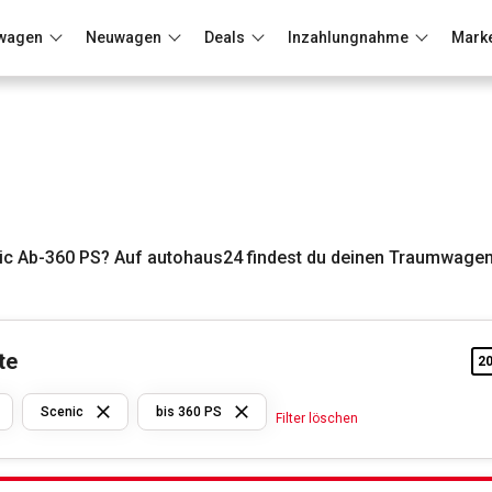
wagen
Neuwagen
Deals
Inzahlungnahme
Mark
Berlin
Frankfurt
Wuppertal
ic Ab-360 PS? Auf autohaus24 findest du deinen Traumwagen
te
2
Renault
Scenic
bis 360 PS
Filter löschen
Scenic
bis 360