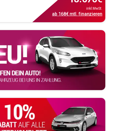
inkl.MwSt.
ab
168€
mtl.
finanzieren