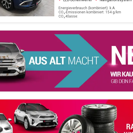
LED-Scheinwerfer
Navigationssystem
Energieverbrauch (kombiniert): k.A.
CO₂-Emissionen kombiniert: 154 g/km
CO₂-Klasse: