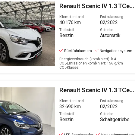
PS
Renault
Scenic IV 1.3 TCe 140 Business Edition (EURO 6d)
Filter löschen
Kilometerstand
Erstzulassung
40.176
km
02/2022
Treibstoff
Getriebe
Benzin
Automatik
Rückfahrkamera
Navigationssystem
Energieverbrauch (kombiniert): k.A.
CO₂-Emissionen kombiniert: 156 g/km
CO₂-Klasse:
Renault
Scenic IV 1.3 TCe 140 Intens GPF (EURO 6d)
Kilometerstand
Erstzulassung
32.690
km
02/2022
Treibstoff
Getriebe
Benzin
Schaltgetriebe