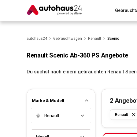
Gebraucht
Zum Antrag
Alle Fragen & Antworten
München
Wir bewerten dein Auto
autohaus24
Gebrauchtwagen
Rund um die Inzahlungnahme
Renault
Scenic
Renault Scenic Ab-360 PS Angebote
Du suchst nach einem gebrauchten Renault Scen
2
Angebo
Marke & Modell
Renault
Renault
Modell