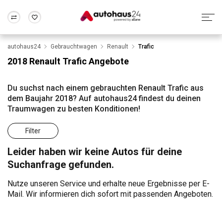
autohaus24
Gebrauchtwagen
Renault
Trafic
Zum Antrag
Alle Fragen & Antworten
München
Berlin
2018 Renault Trafic Angebote
Wir bewerten dein Auto
Rund um die Inzahlungnahme
Frankfurt
Wuppertal
Du suchst nach einem gebrauchten Renault Trafic aus
dem Baujahr 2018? Auf autohaus24 findest du deinen
Traumwagen zu besten Konditionen!
Filter
Leider haben wir keine Autos für deine
Suchanfrage gefunden.
Nutze unseren Service und erhalte neue Ergebnisse per E-
Mail. Wir informieren dich sofort mit passenden Angeboten.