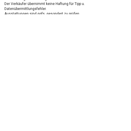
Der Verkäufer übernimmt keine Haftung für Tipp u.
Datenübermittlungsfehler.
Ausstattungen sind ggfs. gesondert zu prüfen.
Nichts mehr verpassen!
Sei einer der ersten und profitiere von unseren exklusiven
Gebrauchtwagen Angeboten.
Ja, ich möchte den regelmäßigen Newsletter von autohaus24.de mit aktuellen
Informationen zu Neu- Gebrauchtwagen-Angeboten und Kfz-Zubehör der Allane SE, von den
mit Allane SE verbundenen
Konzernunternehmen
sowie
Partnern
erhalten. Näheres
erfahre ich in den
Datenschutzhinweisen
der Allane SE. Ich kann diese Einwilligung
jederzeit mit Wirkung für die Zukunft widerrufen.