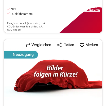
17.990
€
inkl.MwSt.
Navi
ab
162€
mtl.
finanzieren
Rückfahrkamera
Energieverbrauch (kombiniert): k.A.
CO₂-Emissionen kombiniert: k.A.
CO₂-Klasse:
Vergleichen
Merken
Teilen