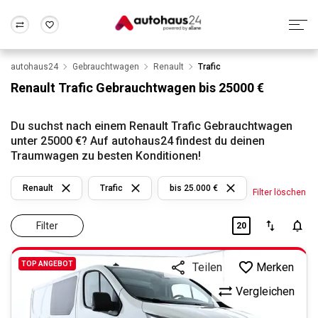
autohaus24
Gebrauchtwagen
Renault
Trafic
Zum Antrag
Alle Fragen & Antworten
München
Berlin
Renault Trafic Gebrauchtwagen bis 25000 €
Wir bewerten dein Auto
Rund um die Inzahlungnahme
Frankfurt
Wuppertal
Du suchst nach einem Renault Trafic Gebrauchtwagen
unter 25000 €? Auf autohaus24 findest du deinen
Traumwagen zu besten Konditionen!
Renault
Trafic
bis 25.000 €
Filter löschen
Filter
20
TOP ANGEBOT
Merken
Teilen
Vergleichen