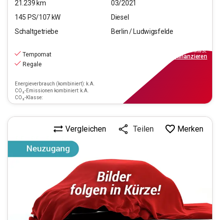
21.239
km
03/2021
145
PS/
107
kW
Diesel
Schaltgetriebe
Berlin / Ludwigsfelde
19.970
€
inkl.MwSt.
Tempomat
ab
229€
mtl.
finanzieren
Regale
Energieverbrauch (kombiniert): k.A.
CO₂-Emissionen kombiniert: k.A.
CO₂-Klasse:
Vergleichen
Merken
Teilen