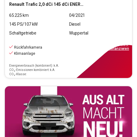
Renault
Trafic 2,0 dCi 145 dCi ENERGY L1H1 3,0t Komfort
65.225
km
04/2021
145
PS/
107
kW
Diesel
Schaltgetriebe
Wuppertal
16.990
€
inkl.MwSt.
Rückfahrkamera
ab
153€
mtl.
finanzieren
Klimaanlage
Energieverbrauch (kombiniert): k.A.
CO₂-Emissionen kombiniert: k.A.
CO₂-Klasse: