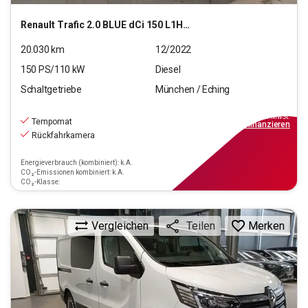
Renault
Trafic 2.0 BLUE dCi 150 L1H1 3,0t Komfort
20.030
km
12/2022
150
PS/
110
kW
Diesel
Schaltgetriebe
München / Eching
19.440
€
inkl.MwSt.
Tempomat
ab
175€
mtl.
finanzieren
Rückfahrkamera
Energieverbrauch (kombiniert): k.A.
CO₂-Emissionen kombiniert: k.A.
CO₂-Klasse:
Vergleichen
Merken
Teilen