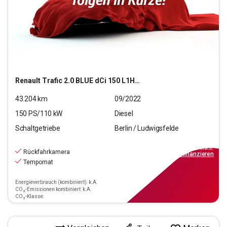
Renault
Trafic 2.0 BLUE dCi 150 L1H1 3,0t Komfort (EU6d)
43.204
km
09/2022
150
PS/
110
kW
Diesel
Schaltgetriebe
Berlin / Ludwigsfelde
20.990
€
inkl.MwSt.
Rückfahrkamera
ab
189€
mtl.
finanzieren
Tempomat
Energieverbrauch (kombiniert): k.A.
CO₂-Emissionen kombiniert: k.A.
CO₂-Klasse: