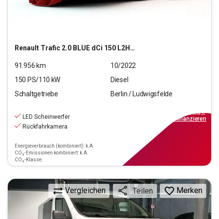
Renault
Trafic 2.0 BLUE dCi 150 L2H1 3,0t Komfort (EU6d)
91.956
km
10/2022
150
PS/
110
kW
Diesel
Schaltgetriebe
Berlin / Ludwigsfelde
19.990
€
inkl.MwSt.
LED Scheinwerfer
ab
199€
mtl.
finanzieren
Rückfahrkamera
Energieverbrauch (kombiniert): k.A.
CO₂-Emissionen kombiniert: k.A.
CO₂-Klasse:
Vergleichen
Merken
Teilen