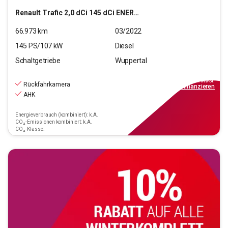
Renault
Trafic 2,0 dCi 145 dCi ENERGY L1H1 3,0t Komfort
66.973
km
03/2022
145
PS/
107
kW
Diesel
Schaltgetriebe
Wuppertal
17.990
€
inkl.MwSt.
Rückfahrkamera
ab
165€
mtl.
finanzieren
AHK
Energieverbrauch (kombiniert): k.A.
CO₂-Emissionen kombiniert: k.A.
CO₂-Klasse: