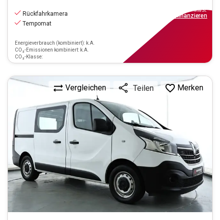
16.970
€
inkl.MwSt.
Rückfahrkamera
ab
199€
mtl.
finanzieren
Tempomat
Energieverbrauch (kombiniert): k.A.
CO₂-Emissionen kombiniert: k.A.
CO₂-Klasse:
Vergleichen
Merken
Teilen