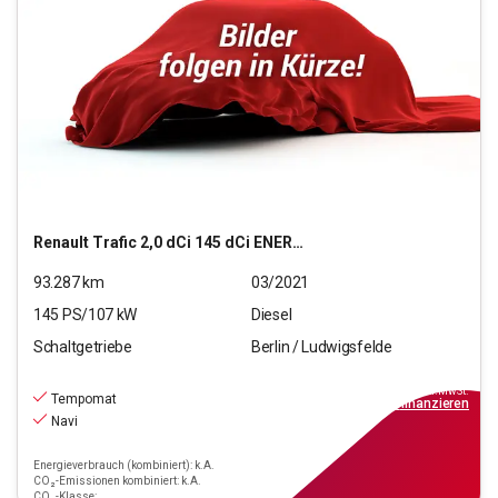
Renault
Trafic 2,0 dCi 145 dCi ENERGY L2H1 3,0t Komfort
93.287
km
03/2021
145
PS/
107
kW
Diesel
Schaltgetriebe
Berlin / Ludwigsfelde
17.880
€
inkl.MwSt.
Tempomat
ab
209€
mtl.
finanzieren
Navi
Energieverbrauch (kombiniert): k.A.
CO₂-Emissionen kombiniert: k.A.
CO₂-Klasse: