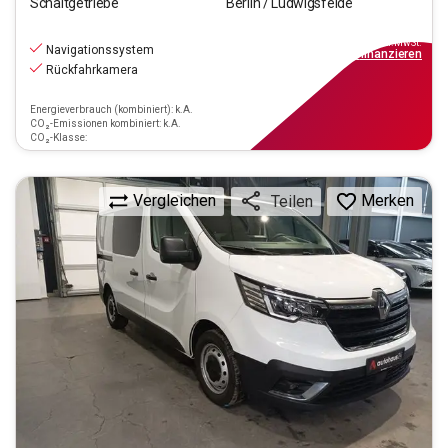
Schaltgetriebe
Berlin / Ludwigsfelde
18.880
€
inkl.MwSt.
Navigationssystem
ab
219€
mtl.
finanzieren
Rückfahrkamera
Energieverbrauch (kombiniert): k.A.
CO₂-Emissionen kombiniert: k.A.
CO₂-Klasse:
Vergleichen
Merken
Teilen