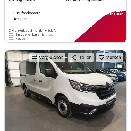
20.470
€
inkl.MwSt.
Rückfahrkamera
ab
184€
mtl.
finanzieren
Tempomat
Energieverbrauch (kombiniert): k.A.
CO₂-Emissionen kombiniert: k.A.
CO₂-Klasse:
Vergleichen
Merken
Teilen