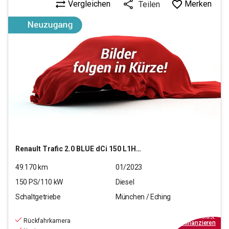
Vergleichen
Merken
Teilen
Renault
Trafic 2.0 BLUE dCi 150 L1H1 3,0t Komfort
49.170
km
01/2023
150
PS/
110
kW
Diesel
Schaltgetriebe
München / Eching
19.940
€
inkl.MwSt.
Rückfahrkamera
ab
180€
mtl.
finanzieren