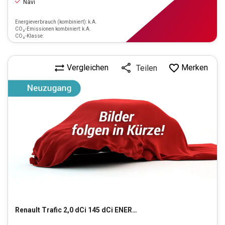
Navi
Energieverbrauch (kombiniert): k.A.
CO₂-Emissionen kombiniert: k.A.
CO₂-Klasse:
Vergleichen
Merken
Teilen
Renault
Trafic 2,0 dCi 145 dCi ENERGY L2H1 3,0t Komfort