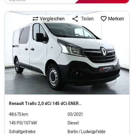
Vergleichen
Merken
Teilen
Renault
Trafic 2,0 dCi 145 dCi ENERGY L1H1 3,0t Komfort
48.675
km
05/2021
145
PS/
107
kW
Diesel
Schaltgetriebe
Berlin / Ludwigsfelde