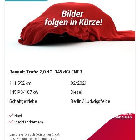
Renault
Trafic 2,0 dCi 145 dCi ENERGY L2H1 3,0t Komfort
111.592
km
02/2021
145
PS/
107
kW
Diesel
Schaltgetriebe
Berlin / Ludwigsfelde
17.990
€
inkl.MwSt.
Navi
ab
162€
mtl.
finanzieren
Rückfahrkamera
Energieverbrauch (kombiniert): k.A.
CO₂-Emissionen kombiniert: k.A.