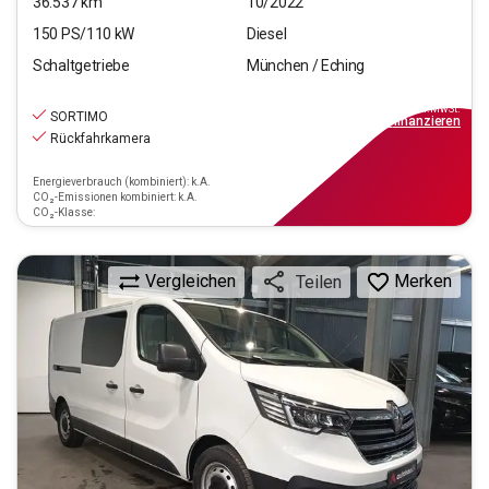
36.537
km
10/2022
150
PS/
110
kW
Diesel
Schaltgetriebe
München / Eching
21.550
€
inkl.MwSt.
SORTIMO
ab
194€
mtl.
finanzieren
Rückfahrkamera
Energieverbrauch (kombiniert): k.A.
CO₂-Emissionen kombiniert: k.A.
CO₂-Klasse:
Vergleichen
Merken
Teilen