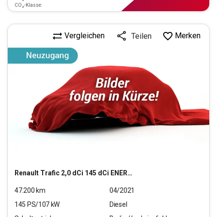
CO₂-Klasse:
Vergleichen
Merken
Teilen
Renault
Trafic 2,0 dCi 145 dCi ENERGY L1H1 3,0t Komfort
47.200
km
04/2021
145
PS/
107
kW
Diesel