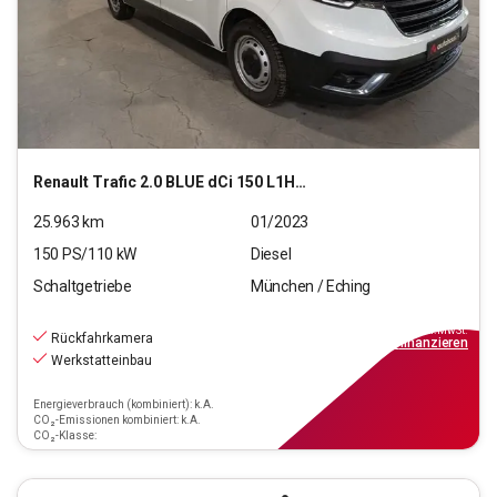
Renault
Trafic 2.0 BLUE dCi 150 L1H1 3,0t Komfort
25.963
km
01/2023
150
PS/
110
kW
Diesel
Schaltgetriebe
München / Eching
19.770
€
inkl.MwSt.
Rückfahrkamera
ab
178€
mtl.
finanzieren
Werkstatteinbau
Energieverbrauch (kombiniert): k.A.
CO₂-Emissionen kombiniert: k.A.
CO₂-Klasse: