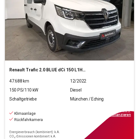
Renault
Trafic 2.0 BLUE dCi 150 L1H1 3,0t Komfort
47.688
km
12/2022
150
PS/
110
kW
Diesel
Schaltgetriebe
München / Eching
20.220
€
inkl.MwSt.
Klimaanlage
ab
182€
mtl.
finanzieren
Rückfahrkamera
Energieverbrauch (kombiniert): k.A.
CO₂-Emissionen kombiniert: k.A.