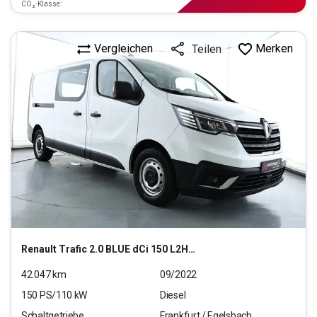
CO₂-Klasse:
Vergleichen
Merken
Teilen
Renault
Trafic 2.0 BLUE dCi 150 L2H1 3,0t Komfort (EU6d)
42.047
km
09/2022
150
PS/
110
kW
Diesel
Schaltgetriebe
Frankfurt / Egelsbach