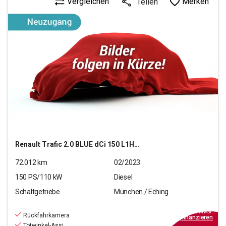
Vergleichen
Merken
Teilen
Renault
Trafic 2.0 BLUE dCi 150 L1H1 3,0t Komfort
72.012
km
02/2023
150
PS/
110
kW
Diesel
Schaltgetriebe
München / Eching
21.330
€
inkl.MwSt.
Rückfahrkamera
ab
249€
mtl.
finanzieren
Totwinkel-Assi