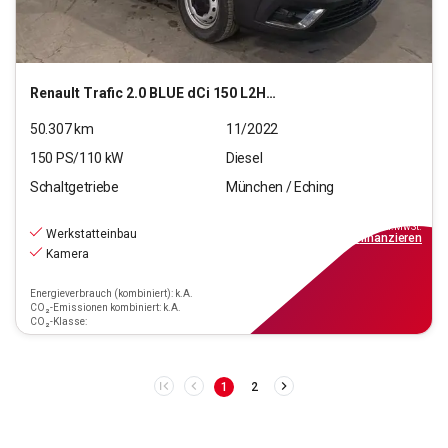
Renault
Trafic 2.0 BLUE dCi 150 L2H1 3,0t Komfort (EU6d)
50.307
km
11/2022
150
PS/
110
kW
Diesel
Schaltgetriebe
München / Eching
21.880
€
inkl.MwSt.
Werkstatteinbau
ab
197€
mtl.
finanzieren
Kamera
Energieverbrauch (kombiniert): k.A.
CO₂-Emissionen kombiniert: k.A.
CO₂-Klasse:
1
2