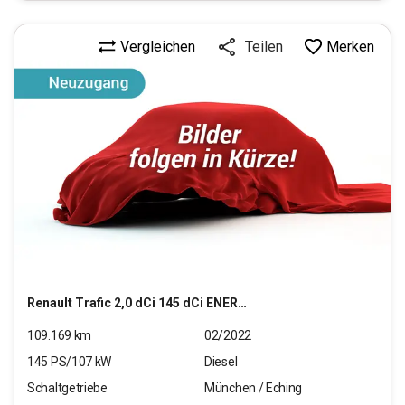
Vergleichen
Merken
Teilen
Renault
Trafic 2,0 dCi 145 dCi ENERGY L1H1 3,0t Komfort
109.169
km
02/2022
145
PS/
107
kW
Diesel
Schaltgetriebe
München / Eching