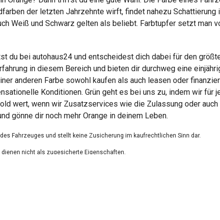
arben der letzten Jahrzehnte wirft, findet nahezu Schattierung 
ch Weiß und Schwarz gelten als beliebt. Farbtupfer setzt man vor
st du bei autohaus24 und entscheidest dich dabei für den größ
rfahrung in diesem Bereich und bieten dir durchweg eine einjähr
iner anderen Farbe sowohl kaufen als auch leasen oder finanziere
tionelle Konditionen. Grün geht es bei uns zu, indem wir für 
old wert, wenn wir Zusatzservices wie die Zulassung oder auch 
und gönne dir noch mehr Orange in deinem Leben.
g des Fahrzeuges und stellt keine Zusicherung im kaufrechtlichen Sinn dar.
dienen nicht als zugesicherte Eigenschaften.
ungsfehler.