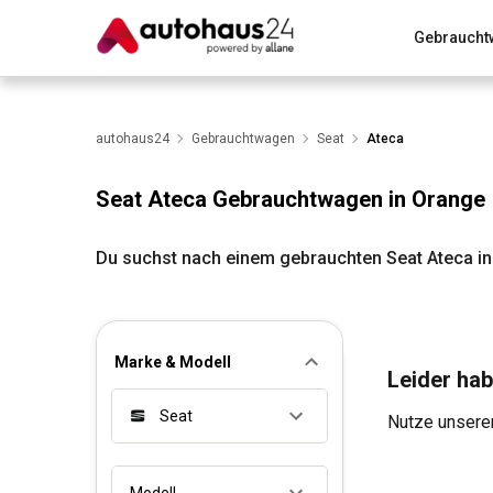
Gebraucht
Zum Antrag
Alle Fragen & Antworten
München
Wir bewerten dein Auto
autohaus24
Gebrauchtwagen
Rund um die Inzahlungnahme
Seat
Ateca
Seat Ateca Gebrauchtwagen in Orange
Du suchst nach einem gebrauchten Seat Ateca in
Marke & Modell
Leider hab
Seat
Nutze unseren
Modell