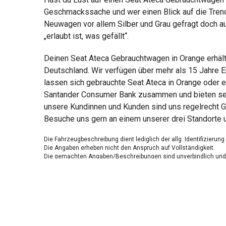
Geschmackssache und wer einen Blick auf die Trendf
Neuwagen vor allem Silber und Grau gefragt doch au
„erlaubt ist, was gefällt“.
Deinen Seat Ateca Gebrauchtwagen in Orange erhält
Deutschland. Wir verfügen über mehr als 15 Jahre E
lassen sich gebrauchte Seat Ateca in Orange oder e
Santander Consumer Bank zusammen und bieten sensa
unsere Kundinnen und Kunden sind uns regelrecht G
Besuche uns gern an einem unserer drei Standorte 
Die Fahrzeugbeschreibung dient lediglich der allg. Identifizierun
Die Angaben erheben nicht den Anspruch auf Vollständigkeit.
Die gemachten Angaben/Beschreibungen sind unverbindlich und 
Der Verkäufer übernimmt keine Haftung für Tipp u. Datenübermittl
Ausstattungen sind ggfs. gesondert zu prüfen.